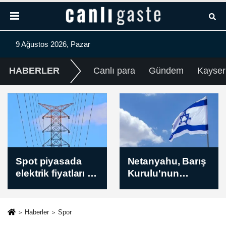
9 Ağustos 2026, Pazar
HABERLER
Canlı para
Gündem
Kayser
Netanyahu, Barış
Husiler, Yemen'in
Kurulu'nun
güneybatısındaki
açıkladığı
El-Muha bölgesini
Gazze’deki
füze ve İHA'larla
ateşkesin ikinci
hedef aldı
Haberler
Spor
aşaması planını
(GÜNCELLEME)