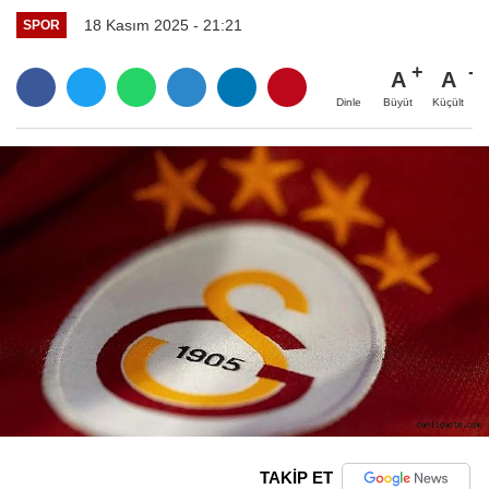
18 Kasım 2025 - 21:21
SPOR
A
A
Büyüt
Küçült
Dinle
TAKİP ET