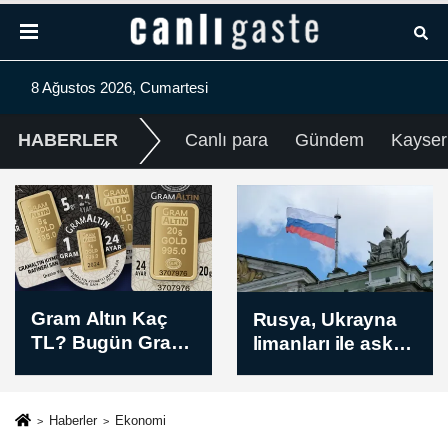
8 Ağustos 2026, Cumartesi
HABERLER
Canlı para
Gündem
Kayser
Akşam saatlerine
Rusya, Ukrayna
kadar yaşanan
limanları ile askeri
depremlerin
yük taşıyan
listesi (08.08.2026
gemileri
AFAD – Kandilli)
vurduğunu
Haberler
Ekonomi
bildirdi