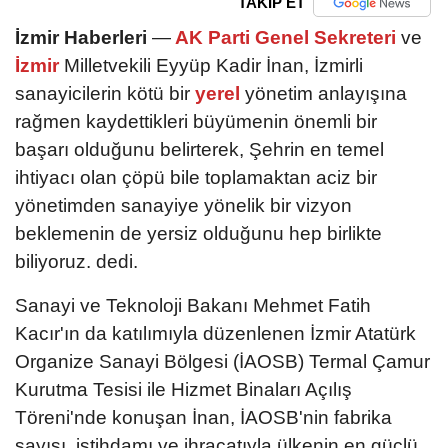
TAKİP ET
İzmir Haberleri
—
AK Parti Genel Sekreteri
ve
İzmir
Milletvekili Eyyüp Kadir İnan, İzmirli
sanayicilerin kötü bir
yerel
yönetim anlayışına
rağmen kaydettikleri büyümenin önemli bir
başarı olduğunu belirterek, Şehrin en temel
ihtiyacı olan çöpü bile toplamaktan aciz bir
yönetimden sanayiye yönelik bir vizyon
beklemenin de yersiz olduğunu hep birlikte
biliyoruz. dedi.
Sanayi ve Teknoloji Bakanı Mehmet Fatih
Kacır'ın da katılımıyla düzenlenen İzmir Atatürk
Organize Sanayi Bölgesi (İAOSB) Termal Çamur
Kurutma Tesisi ile Hizmet Binaları Açılış
Töreni'nde konuşan İnan, İAOSB'nin fabrika
sayısı, istihdamı ve ihracatıyla ülkenin en güçlü