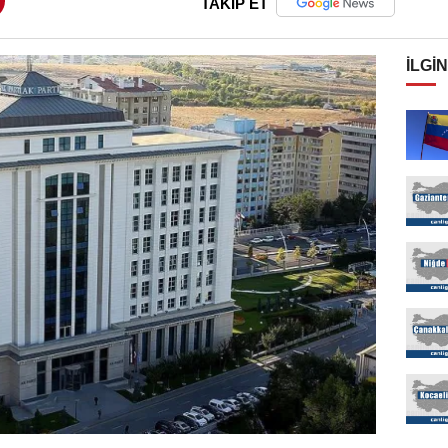
TAKİP ET
İLGIN