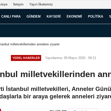
Künye
İletişim
Yayın İlkelerimiz
CANLI PARA
GÜNDEM
KAYSERI
EKONOMI
POLITIKA
tanbul milletvekillerinden annelere ziyaret
Yayınlanma: 09 Mayıs 2026 - 09:21
YEREL HABERLER
anbul milletvekillerinden ann
i İstanbul milletvekilleri, Anneler Günü
aşlarla bir araya gelerek anneleri ziyare