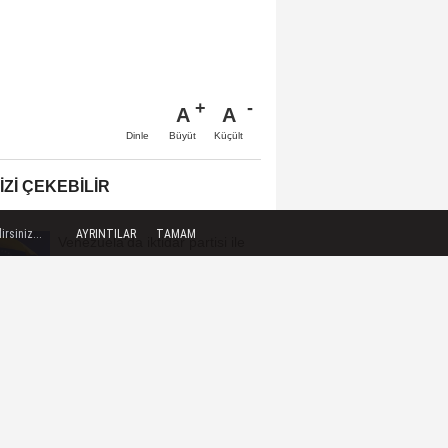
A
A
Büyüt
Küçült
Dinle
IZI ÇEKEBILIR
rsiniz...
AYRINTILAR
TAMAM
Venezuela'da iktidar partisi ile
muhalefet diyaloğu sürdürme
konusunda...
AFAD ile Gaziantep Büyükşehir
Belediyesi arasında Afet
Farkındalık...
Niğde'de bir kişi aracında ölü
bulundu
Çanakkale Boğazı'nda