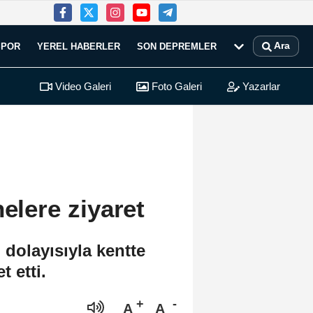
Ara
SPOR
YEREL HABERLER
SON DEPREMLER
Video Galeri
Foto Galeri
Yazarlar
elere ziyaret
 dolayısıyla kentte
t etti.
A
A