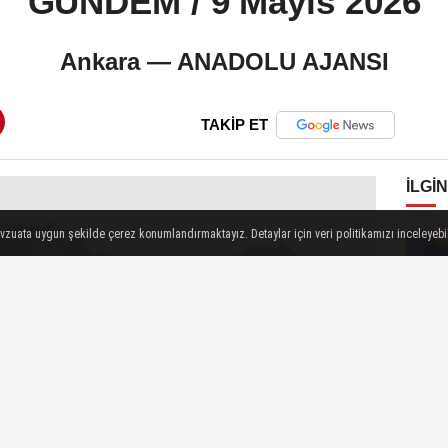
GÜNDEM / 9 Mayıs 2026
Ankara — ANADOLU AJANSI
TAKİP ET
İLGIN
evzuata uygun şekilde çerez konumlandırmaktayız. Detaylar için veri politikamızı inceleyebili