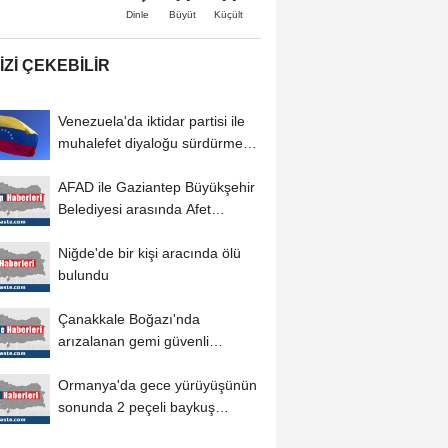
Büyüt
Küçült
Dinle
IZI ÇEKEBILIR
Venezuela'da iktidar partisi ile
muhalefet diyaloğu sürdürme
konusunda...
AFAD ile Gaziantep Büyükşehir
Belediyesi arasında Afet
Farkındalık...
Niğde'de bir kişi aracında ölü
bulundu
Çanakkale Boğazı'nda
arızalanan gemi güvenli
bölgeye demirletildi
Ormanya'da gece yürüyüşünün
sonunda 2 peçeli baykuş
doğaya salındı