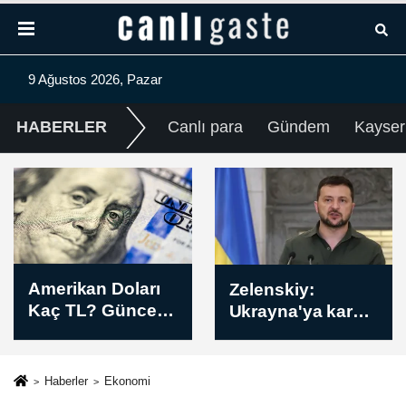
9 Ağustos 2026, Pazar
HABERLER
Canlı para
Gündem
Kayser
Zelenskiy:
İsrail askerleri
Ukrayna'ya karşı
Batı Şeria'da
sadece bu hafta
Filistinli çobana
içinde farklı
ateş açtı, bazı
tiplerde 61 füze
koyunları telef etti
Haberler
Ekonomi
kullanıldı