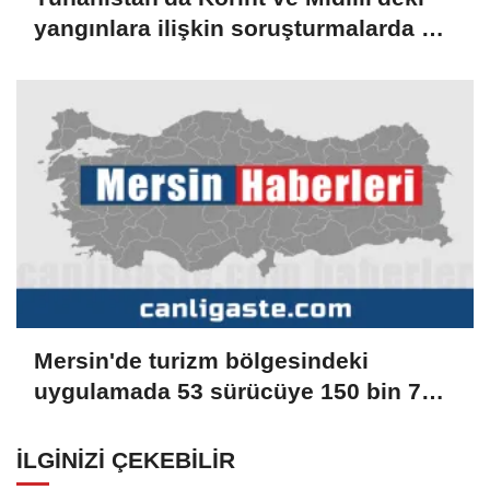
yangınlara ilişkin soruşturmalarda 3
kişi gözaltına alındı
Mersin'de turizm bölgesindeki
uygulamada 53 sürücüye 150 bin 779
lira ceza verildi
İLGINIZI ÇEKEBILIR