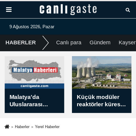
9 Ağustos 2026, Pazar
HABERLER
Canlı para
Gündem
Kayser
Malatya'da
Küçük modüler
Uluslararası
reaktörler küresel
Beydağı Dağ
nükleer enerji
Bisikleti Yarışı
kapasitesindeki
sürüyor
büyümenin 4'te
Haberler
Yerel Haberler
1'ini üstlenecek