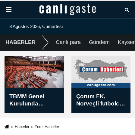
8 Ağustos 2026, Cumartesi
HABERLER
Canlı para
Gündem
Kayser
Çorum FK,
Futbol: Trendyol
Norveçli futbolcu
1. Lig
Markus
Karlsbakk'ı
renklerine bağladı
Haberler
Yerel Haberler