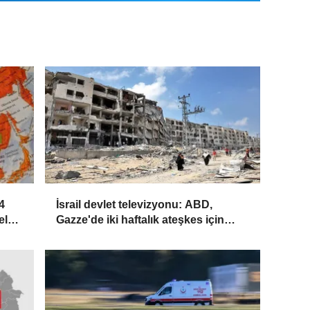
4
İsrail devlet televizyonu: ABD,
ele
Gazze'de iki haftalık ateşkes için
İsrail'e baskı yapıyor