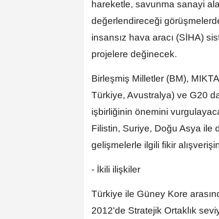
hareketle, savunma sanayi alan
değerlendireceği görüşmelerde,
insansız hava aracı (SİHA) sis
projelere değinecek.
Birleşmiş Milletler (BM), MIK
Türkiye, Avustralya) ve G20 dah
işbirliğinin önemini vurgulaya
Filistin, Suriye, Doğu Asya ile
gelişmelerle ilgili fikir alışver
- İkili ilişkiler
Türkiye ile Güney Kore arasınd
2012'de Stratejik Ortaklık seviy