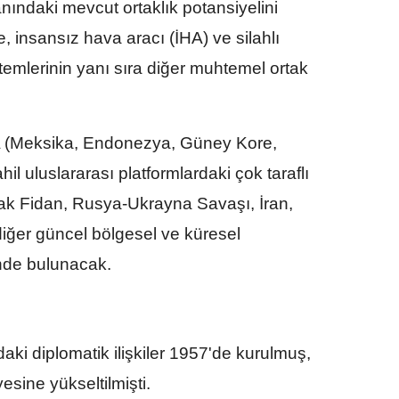
ındaki mevcut ortaklık potansiyelini
 insansız hava aracı (İHA) ve silahlı
temlerinin yanı sıra diğer muhtemel ortak
TA (Meksika, Endonezya, Güney Kore,
il uluslararası platformlardaki çok taraflı
cak Fidan, Rusya-Ukrayna Savaşı, İran,
 diğer güncel bölgesel ve küresel
işinde bulunacak.
aki diplomatik ilişkiler 1957'de kurulmuş,
esine yükseltilmişti.