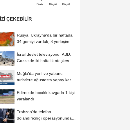
Büyüt
Küçült
Dinle
IZI ÇEKEBILIR
Rusya: Ukrayna'da bir haftada
34 gemiyi vurduk, 8 yerleşim
yerini ele...
İsrail devlet televizyonu: ABD,
Gazze'de iki haftalık ateşkes
için...
Muğla'da yerli ve yabancı
turistlere ağustosta yapay kar
sürprizi
Edirne'de bıçaklı kavgada 1 kişi
yaralandı
Trabzon'da telefon
dolandırıcılığı operasyonunda 5
şüpheli tutuklandı