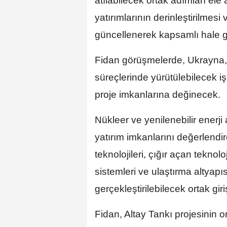
atılabilecek ortak adımları ele a
yatırımlarının derinleştirilmes
güncellenerek kapsamlı hale get
Fidan görüşmelerde, Ukrayna, S
süreçlerinde yürütülebilecek işb
proje imkanlarına değinecek.
Nükleer ve yenilenebilir enerji a
yatırım imkanlarını değerlendi
teknolojileri, çığır açan teknolo
sistemleri ve ulaştırma altyapıs
gerçekleştirilebilecek ortak giri
Fidan, Altay Tankı projesinin o