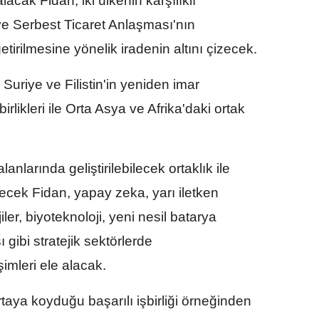
lacak Fidan, iki ülkenin karşılıklı
i ve Serbest Ticaret Anlaşması'nın
irilmesine yönelik iradenin altını çizecek.
uriye ve Filistin'in yeniden imar
irlikleri ile Orta Asya ve Afrika'daki ortak
lanlarında geliştirilebilecek ortaklık ile
recek Fidan, yapay zeka, yarı iletken
jiler, biyoteknoloji, yeni nesil batarya
ı gibi stratejik sektörlerde
şimleri ele alacak.
rtaya koyduğu başarılı işbirliği örneğinden