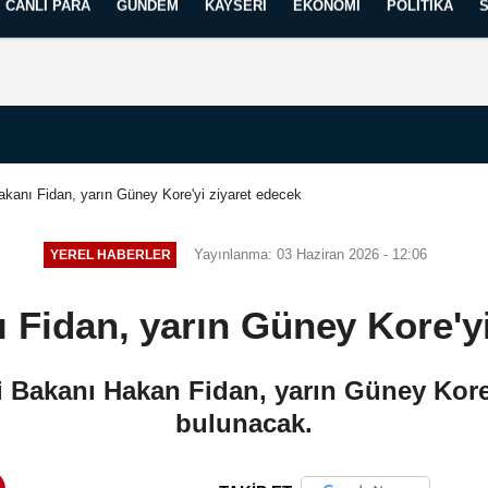
CANLI PARA
GÜNDEM
KAYSERI
EKONOMI
POLITIKA
Künye
İletişim
Yayın İlkelerimiz
Bakanı Fidan, yarın Güney Kore'yi ziyaret edecek
Yayınlanma: 03 Haziran 2026 - 12:06
YEREL HABERLER
ı Fidan, yarın Güney Kore'y
i Bakanı Hakan Fidan, yarın Güney Kore'
bulunacak.