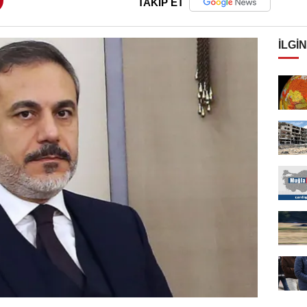
TAKİP ET
İLGIN