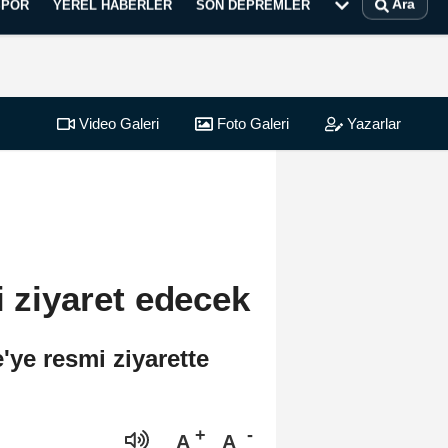
Ara
SPOR
YEREL HABERLER
SON DEPREMLER
Video Galeri
Foto Galeri
Yazarlar
i ziyaret edecek
ye resmi ziyarette
A
A