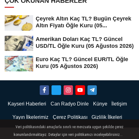
ÇOK OKUNAN HABERLER
Çeyrek Altın Kaç TL? Bugün Çeyrek
Altın Fiyatı Öğle Kuru (05...
Amerikan Doları Kaç TL? Güncel
USD/TL Öğle Kuru (05 Ağustos 2026)
Euro Kaç TL? Güncel EUR/TL Öğle
Kuru (05 Ağustos 2026)
Kayseri Haberleri
Can Radyo Dinle
Künye
İletişim
Yayın İlkelerimiz
Çerez Politikası
Gizlilik İlkeleri
Veri politikasındaki amaçlarla sınırlı ve mevzuata uygun şekilde çerez
konumlandırmaktayız. Detaylar için veri politikamızı inceleyebilirsiniz...