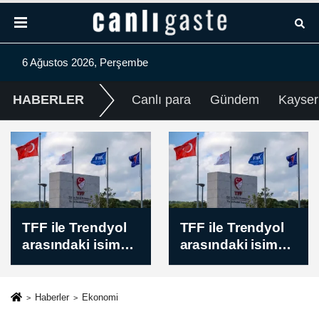
6 Ağustos 2026, Perşembe
HABERLER
Canlı para
Gündem
Kayser
TFF ile Trendyol
TFF ile Trendyol
arasındaki isim
arasındaki isim
sponsorluğu
sponsorluğu
sözleşmesi
sözleşmesi
uzatıldı
uzatıldı
Haberler
Ekonomi