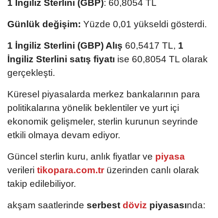
1 İngiliz Sterlini (GBP)
: 60,8054 TL
Günlük değişim:
Yüzde 0,01 yükseldi gösterdi.
1 İngiliz Sterlini (GBP) Alış
60,5417 TL,
1
İngiliz Sterlini satış fiyatı
ise 60,8054 TL olarak
gerçekleşti.
Küresel piyasalarda merkez bankalarının para
politikalarına yönelik beklentiler ve yurt içi
ekonomik gelişmeler, sterlin kurunun seyrinde
etkili olmaya devam ediyor.
Güncel sterlin kuru, anlık fiyatlar ve
piyasa
verileri
tikopara.com.tr
üzerinden canlı olarak
takip edilebiliyor.
akşam saatlerinde
serbest
döviz
piyasası
nda: