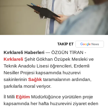
TAKİP ET
Kırklareli Haberleri
— ÖZGÜN TİRAN -
Kırklareli
Şehit Gökhan Özüpek Mesleki ve
Teknik Anadolu Lisesi öğrencileri, Erdemli
Nesiller Projesi kapsamında huzurevi
sakinlerinin
Sağlık
taramalarının ardından,
şarkılarla moral veriyor.
İl Milli
Eğitim
Müdürlüğünce yürütülen proje
kapsamında her hafta huzurevini ziyaret eden