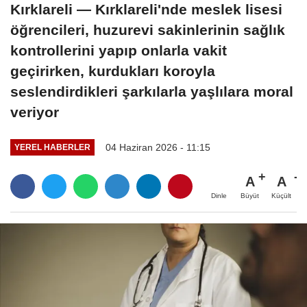
Kırklareli — Kırklareli'nde meslek lisesi
öğrencileri, huzurevi sakinlerinin sağlık
kontrollerini yapıp onlarla vakit
geçirirken, kurdukları koroyla
seslendirdikleri şarkılarla yaşlılara moral
veriyor
04 Haziran 2026 - 11:15
YEREL HABERLER
A
A
Büyüt
Küçült
Dinle