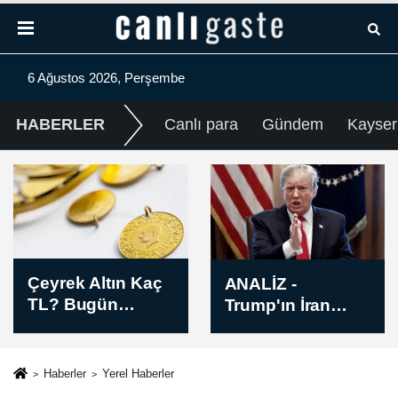
6 Ağustos 2026, Perşembe
HABERLER
Canlı para
Gündem
Kayser
Gram Altın Kaç
ANALİZ -
TL? Bugün Gram
Trump'ın İran
Altın Fiyatı Öğle
politikası
Kuru (06 Ağustos
sürdürülebilir mi?
2026)
Haberler
Yerel Haberler