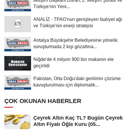
İletişim Başkanı Duran, 2. İletişim Şurası ve
Türkiye'nin Yeni...
ANALİZ - TPAO'nun genişleyen faaliyet ağı
ve Türkiye'nin enerji stratejisi
Antalya Büyükşehir Belediyesine yönelik
soruşturmada 2 kişi gözaltına...
Niğde'de 4 milyon 900 bin makaron ele
geçirildi
Pakistan, Orta Doğu'daki gerilimin çözüme
kavuşturulması için diplomatik...
ÇOK OKUNAN HABERLER
Çeyrek Altın Kaç TL? Bugün Çeyrek
Altın Fiyatı Öğle Kuru (05...