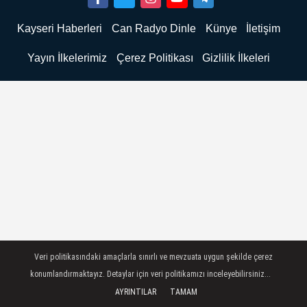
Kayseri Haberleri
Can Radyo Dinle
Künye
İletişim
Yayın İlkelerimiz
Çerez Politikası
Gizlilik İlkeleri
Veri politikasındaki amaçlarla sınırlı ve mevzuata uygun şekilde çerez
konumlandırmaktayız. Detaylar için veri politikamızı inceleyebilirsiniz...
AYRINTILAR
TAMAM