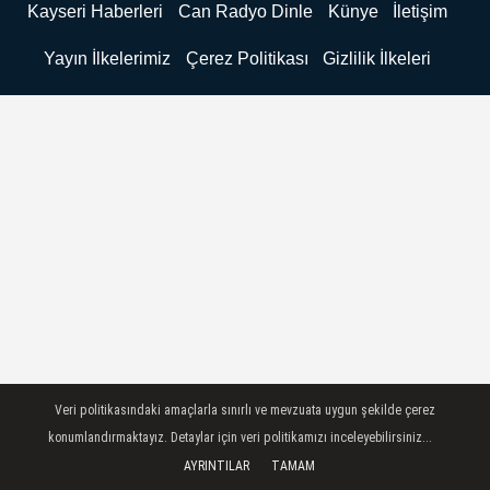
Kayseri Haberleri
Can Radyo Dinle
Künye
İletişim
Yayın İlkelerimiz
Çerez Politikası
Gizlilik İlkeleri
Veri politikasındaki amaçlarla sınırlı ve mevzuata uygun şekilde çerez
konumlandırmaktayız. Detaylar için veri politikamızı inceleyebilirsiniz...
AYRINTILAR
TAMAM