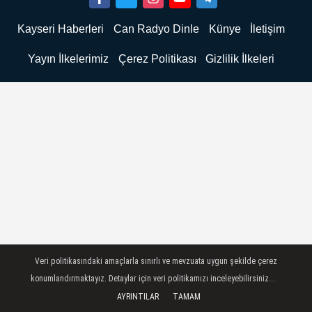
Kayseri Haberleri
Can Radyo Dinle
Künye
İletişim
Yayın İlkelerimiz
Çerez Politikası
Gizlilik İlkeleri
Veri politikasındaki amaçlarla sınırlı ve mevzuata uygun şekilde çerez
konumlandırmaktayız. Detaylar için veri politikamızı inceleyebilirsiniz...
AYRINTILAR
TAMAM