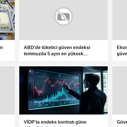
an
ABD'de tüketici güven endeksi
Ekon
temmuzda 5 ayın en yüksek
güve
seviyesine çıktı
göst
VİOP'ta endeks kontratı güne
Güve