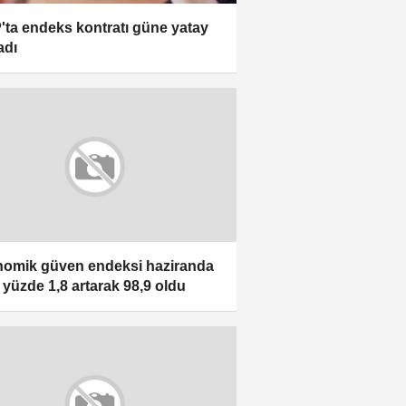
'ta endeks kontratı güne yatay
adı
omik güven endeksi haziranda
k yüzde 1,8 artarak 98,9 oldu