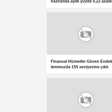
haziranda aylık yüzde 0,22 azaldı
yıllık yüzde 31,84 arttı
Finansal Hizmetler Güven Endek
temmuzda 155 seviyesine çıktı