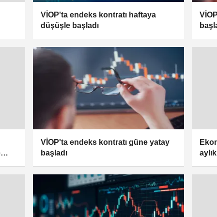
VİOP'ta endeks kontratı haftaya
VİOP
düşüşle başladı
başl
VİOP'ta endeks kontratı güne yatay
Ekon
başladı
e
aylı