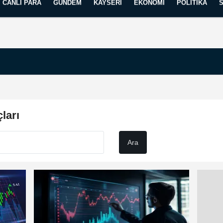
CANLI PARA
GÜNDEM
KAYSERI
EKONOMI
POLITIKA
Künye
İletişim
Yayın İlkelerimiz
ları