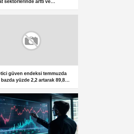
t sektörlerinde arttı ve
kende ticarette azaldı
tici güven endeksi temmuzda
k bazda yüzde 2,2 artarak 89,8