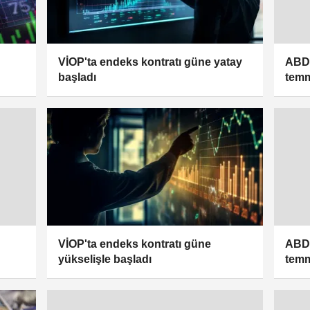
VİOP'ta endeks kontratı güne yatay
ABD'
başladı
temm
VİOP'ta endeks kontratı güne
ABD'
yükselişle başladı
temm
hızla