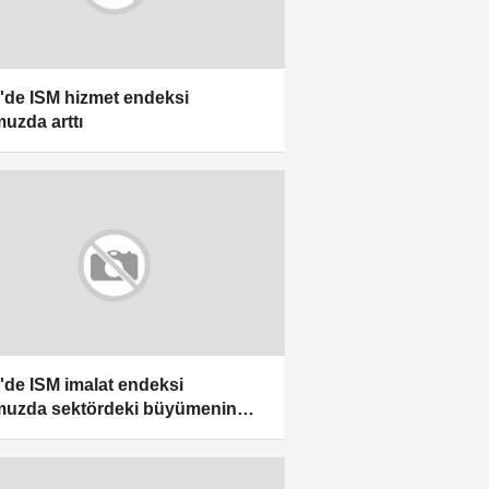
de ISM hizmet endeksi
uzda arttı
de ISM imalat endeksi
uzda sektördeki büyümenin
ndığına işaret etti