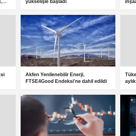
yükselişle başladı
,
inşaa
pera
Akfen Yenilenebilir Enerji,
si
Tüke
FTSE4Good Endeksi'ne dahil edildi
aylı
oldu