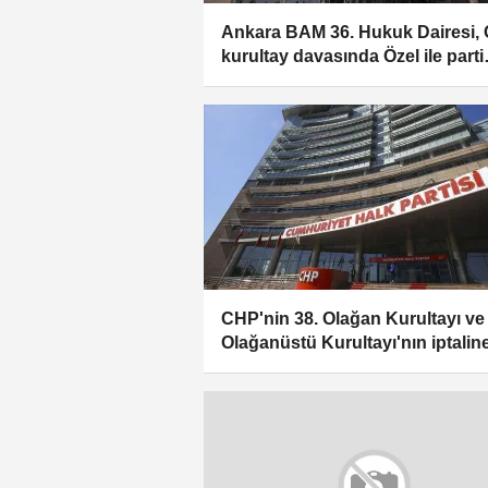
Ankara BAM 36. Hukuk Dairesi,
kurultay davasında Özel ile parti
yönetiminin tedbiren görevden
uzaklaştırılmalarına, Kılıçdaroğlu
yönetiminin görevi devralmasın
karar verdi
CHP'nin 38. Olağan Kurultayı ve
Olağanüstü Kurultayı'nın iptalin
ilişkin davalar