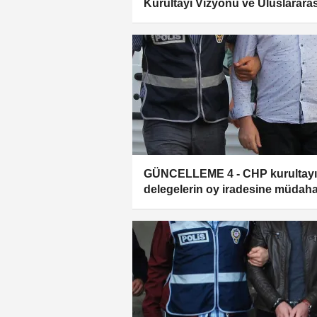
Kurultayı Vizyonu ve Uluslararas
Türk Akademisi etkinliği düzenl
GÜNCELLEME 4 - CHP kurultay
delegelerin oy iradesine müdaha
iddiasına ilişkin soruşturmada 9 
tutuklandı