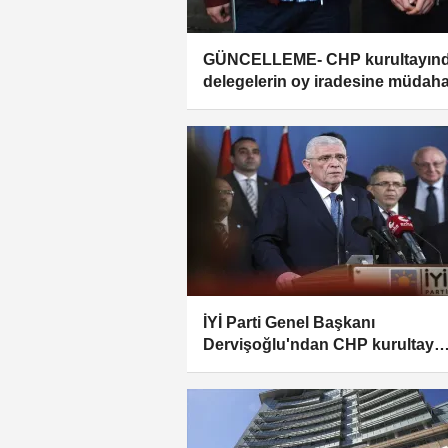
GÜNCELLEME- CHP kurultayın
delegelerin oy iradesine müdaha
iddiasına ilişkin soruşturmada 1
gözaltı
İYİ Parti Genel Başkanı
Dervişoğlu'ndan CHP kurultay
davası kararına ilişkin açıklama: