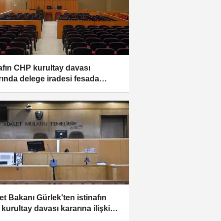
nafın CHP kurultay davası
rında delege iradesi fesada
ıldı tespiti
et Bakanı Gürlek'ten istinafın
kurultay davası kararına ilişkin
lama: