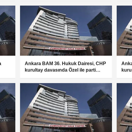
a
Ankara BAM 36. Hukuk Dairesi, CHP
Anka
kurultay davasında Özel ile parti
kuru
ti
yönetiminin tedbiren görevden
yöne
uzaklaştırılmalarına, Kılıçdaroğlu ile
uzakl
yönetiminin görevi devralmasına
yöne
karar verdi
kara