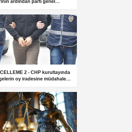
rının ardından parti genel
ezinde gerginlik yaşanıyor
ELLEME 2 - CHP kurultayında
gelerin oy iradesine müdahale
asına ilişkin soruşturmada 11
ıya tutuklama talebi