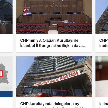
CHP'nin 38. Olağan Kurultayı ile
CHP 
İstanbul İl Kongresi'ne ilişkin dava
irad
reddedildi
soru
CHP kurultayında delegelerin oy
İsti