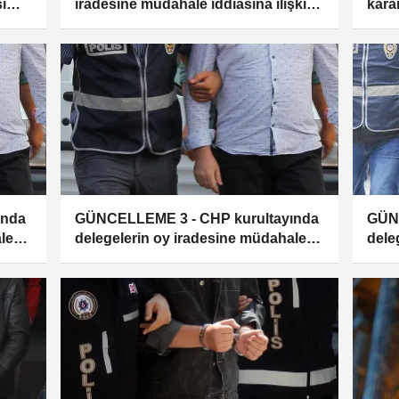
ı
iradesine müdahale iddiasına ilişkin
kara
endi
soruşturmada yeni gelişme
merk
ında
GÜNCELLEME 3 - CHP kurultayında
GÜNC
le
delegelerin oy iradesine müdahale
dele
zanlı
iddiasına ilişkin soruşturmada 11
iddi
zanlıya tutuklama talebi
zanl