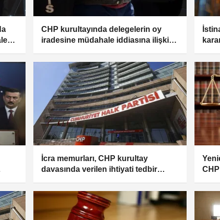
da
CHP kurultayında delegelerin oy
İsti
le
iradesine müdahale iddiasına ilişkin
kara
3
soruşturmada 13 gözaltı
Merk
İcra memurları, CHP kurultay
Yeni
davasında verilen ihtiyati tedbir
CHP 
kararını Kılıçdaroğlu'na tebliğ etti