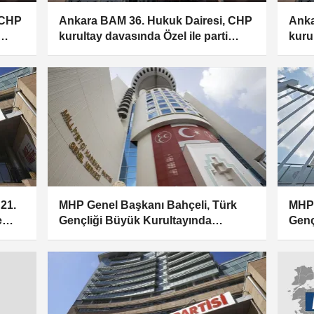
 CHP
Ankara BAM 36. Hukuk Dairesi, CHP
Anka
kurultay davasında Özel ile parti
kuru
yönetiminin tedbiren görevden
yöne
 ile
uzaklaştırılmalarına, Kılıçdaroğlu ile
uzakl
a
yönetiminin görevi devralmasına
yöne
karar verdi
kara
 21.
MHP Genel Başkanı Bahçeli, Türk
MHP 
e
Gençliği Büyük Kurultayında
Genç
konuştu: (2)
konu