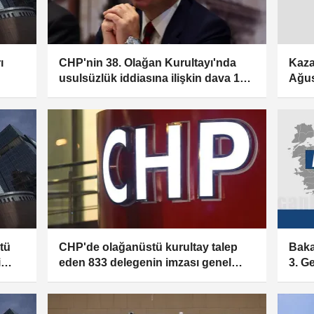
ı
CHP'nin 38. Olağan Kurultayı'nda
Kaza
usulsüzlük iddiasına ilişkin dava 16
Ağus
Eylül'e ertelendi
tü
CHP'de olağanüstü kurultay talep
Baka
i
eden 833 delegenin imzası genel
3. G
merkeze teslim edildi