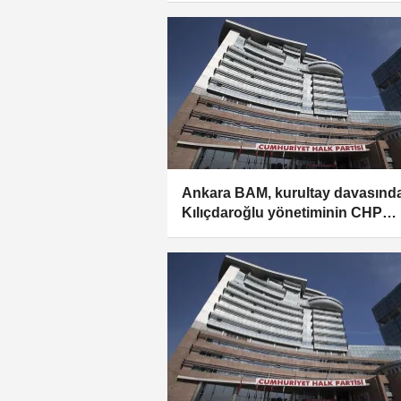
değerlendirme:
Ankara BAM, kurultay davasınd
Kılıçdaroğlu yönetiminin CHP
yönetimini devralmasına hükmet