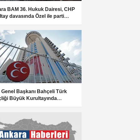
ra BAM 36. Hukuk Dairesi, CHP
ltay davasında Özel ile parti
timinin tedbiren görevden
aştırılmalarına, Kılıçdaroğlu ile
timinin görevi devralmasına
r verdi
Genel Başkanı Bahçeli Türk
liği Büyük Kurultayında
ştu: (1)