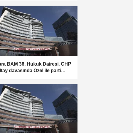
ra BAM 36. Hukuk Dairesi, CHP
ltay davasında Özel ile parti
timinin tedbiren görevden
aştırılmalarına, Kılıçdaroğlu ile
timinin görevi devralmasına
r verdi