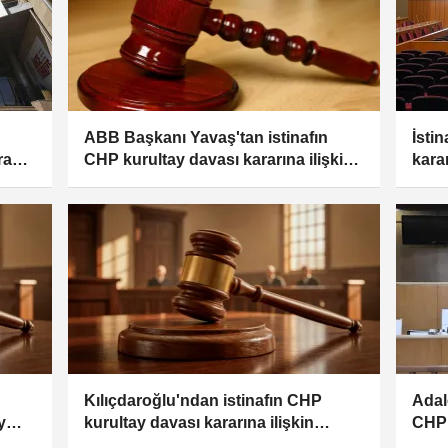
ABB Başkanı Yavaş'tan istinafın
İsti
razı
CHP kurultay davası kararına ilişkin
kara
açıklama:
uğrat
Kılıçdaroğlu'ndan istinafın CHP
Adal
y
kurultay davası kararına ilişkin
CHP 
açıklama:
açık