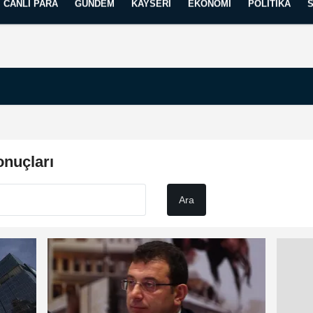
CANLI PARA
GÜNDEM
KAYSERI
EKONOMI
POLITIKA
Künye
İletişim
Yayın İlkelerimiz
nuçları