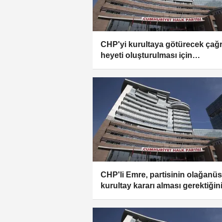
CHP'yi kurultaya götürecek çağr
heyeti oluşturulması için
mahkemeye başvuru yapıldı
CHP'li Emre, partisinin olağanüs
kurultay kararı alması gerektiğin
söyledi