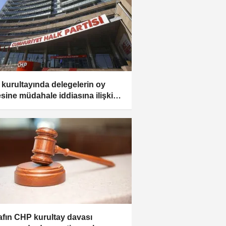
kurultayında delegelerin oy
esine müdahale iddiasına ilişkin
şturmada 2 şüpheli ifade verdi
nafın CHP kurultay davası