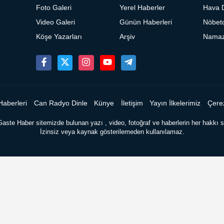
Foto Galeri
Yerel Haberler
Hava 
Video Galeri
Günün Haberleri
Nöbetc
Köşe Yazarları
Arşiv
Namaz 
Haberleri
Can Radyo Dinle
Künye
İletişim
Yayın İlkelerimiz
Çerez
Gaste Haber sitemizde bulunan yazı , video, fotoğraf ve haberlerin her hakkı sa
İzinsiz veya kaynak gösterilemeden kullanılamaz.