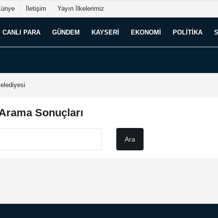
Künye
İletişim
Yayın İlkelerimiz
CANLI PARA
GÜNDEM
KAYSERI
EKONOMI
POLITIKA
elediyesi
 Arama Sonuçları