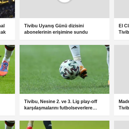
al
Tivibu Uyanış Günü dizisini
El C
cak
abonelerinin erişimine sundu
Tivi
Tivibu, Nesine 2. ve 3. Lig play-off
Madr
karşılaşmalarını futbolseverlere
Tivi
sunacak