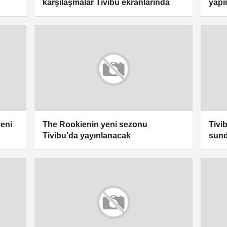
karşılaşmalar Tivibu ekranlarında
yapı
yeni
The Rookienin yeni sezonu
Tivi
Tivibu'da yayınlanacak
sun