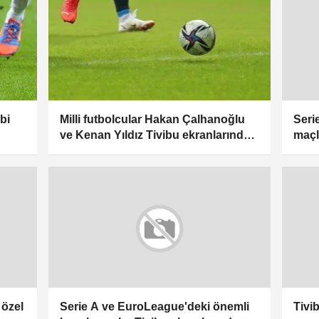
bi
Milli futbolcular Hakan Çalhanoğlu
Seri
ve Kenan Yıldız Tivibu ekranlarında
maçl
rakip olacak
 özel
Serie A ve EuroLeague'deki önemli
Tivi