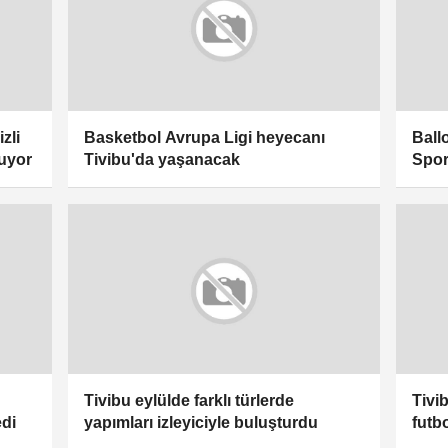
zli
Basketbol Avrupa Ligi heyecanı
Ball
ruyor
Tivibu'da yaşanacak
Spor
Tivibu eylülde farklı türlerde
Tivi
edi
yapımları izleyiciyle buluşturdu
futb