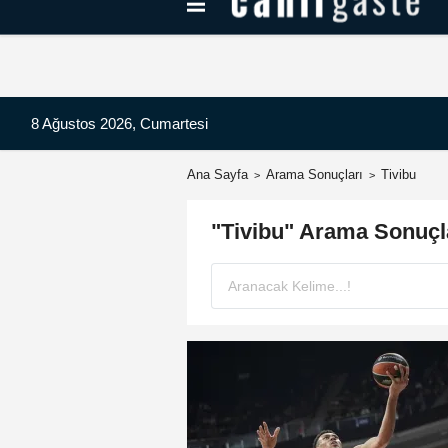
Kayseri Haberleri
Can Radyo Dinle
8 Ağustos 2026, Cumartesi
Ana Sayfa
Arama Sonuçları
Tivibu
"Tivibu" Arama Sonuçl