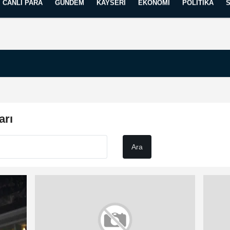
CANLI PARA
GÜNDEM
KAYSERI
EKONOMI
POLITIKA
Künye
İletişim
Yayın İlkelerimiz
arı