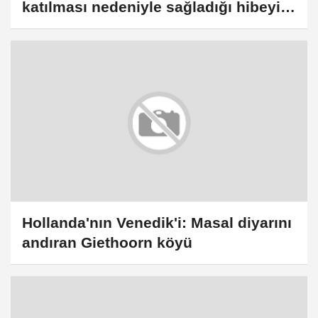
katılması nedeniyle sağladığı hibeyi
geri çekme kararı
Hollanda'nın Venedik'i: Masal diyarını
andıran Giethoorn köyü