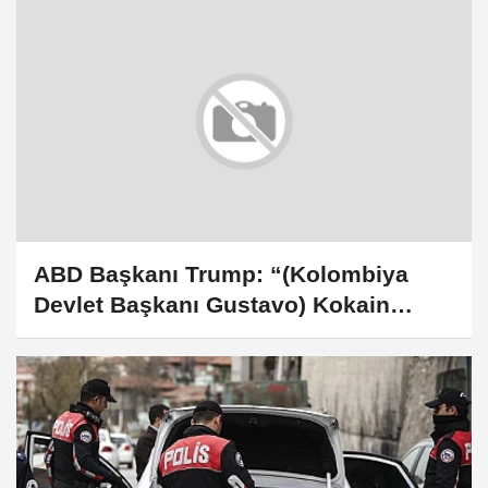
ABD Başkanı Trump: “(Kolombiya
Devlet Başkanı Gustavo) Kokain
ürettiği fabrikaları var, kokaini
üretiyor ve ABD'ye gönderiyor.
Dikkatli olması lazım