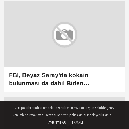
FBI, Beyaz Saray'da kokain
bulunması da dahil Biden
dönemindeki bazı soruşturmaları
genişletiyor
Veri politikasındaki amaçlarla sınırlı ve mevzuata uygun şekilde çerez
konumlandırmaktayız. Detaylar için veri politikamızı inceleyebilirsiniz...
AYRINTILAR
TAMAM