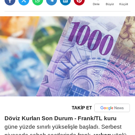
Büyüt
Küçült
Dinle
TAKİP ET
Döviz Kurları Son Durum -
Frank/TL kuru
güne yüzde sınırlı yükselişle başladı. Serbest