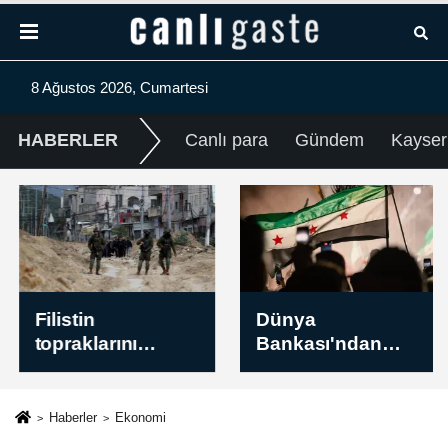
8 Ağustos 2026, Cumartesi
HABERLER
Canlı para
Gündem
Kayser
Filistin
Dünya
topraklarını
Bankası'ndan
gasbeden
Suriye'nin finans
İsraillilerin Batı
sektörünün
Şeria’daki
modernizasyonu
Haberler
Ekonomi
saldırılarında çok
için 100 milyon