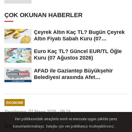
ÇOK OKUNAN HABERLER
Çeyrek Altın Kaç TL? Bugün Çeyrek
Altın Fiyatı Sabah Kuru (07
Ağustos...
Euro Kaç TL? Güncel EUR/TL Öğle
Kuru (07 Ağustos 2026)
AFAD ile Gaziantep Büyükşehir
Belediyesi arasında Afet
Farkındalık...
EKONOMI
Yayınlanma: 07 Mayıs 2026 - 09:15
Veri politikasındaki amaçlarla sınırlı ve mevzuata uygun şekilde çerez
İngiliz Sterlini Kaç TL? Güncel
konumlandırmaktayız. Detaylar için veri politikamızı inceleyebilirsiniz...