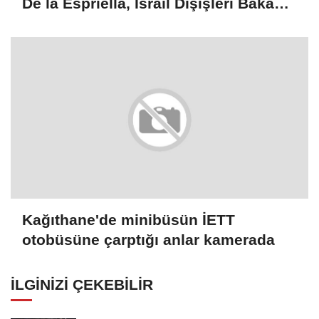
De la Espriella, İsrail Dışişleri Bakanı
Saar ile görüştü
Kağıthane'de minibüsün İETT
otobüsüne çarptığı anlar kamerada
İLGINIZI ÇEKEBILIR