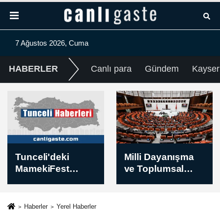
7 Ağustos 2026, Cuma
HABERLER
Canlı para
Gündem
Kayser
Milli Dayanışma
Milli Dayanışma
ve Toplumsal
ve Toplumsal
Bütünleşmenin
Bütünleşmenin
Güçlendirilmesin
Güçlendirilmesin
e Dair Kanun
e Dair Kanun
Haberler
Yerel Haberler
Teklifi TBMM
Teklifi TBMM