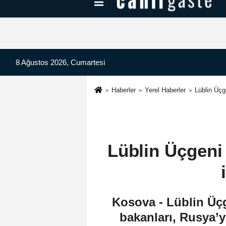
Kayseri Haberleri
Can Radyo Dinle
8 Ağustos 2026, Cumartesi
Haberler
Yerel Haberler
Lüblin Üçg
Lüblin Üçgeni 
Kosova - Lüblin Üçg
bakanları, Rusya’y