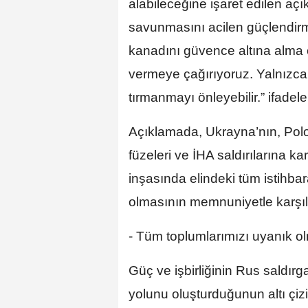
alabileceğine işaret edilen aç
savunmasını acilen güçlendirm
kanadını güvence altına alma 
vermeye çağırıyoruz. Yalnızca y
tırmanmayı önleyebilir.” ifadeler
Açıklamada, Ukrayna’nın, Polo
füzeleri ve İHA saldırılarına k
inşasında elindeki tüm istihba
olmasının memnuniyetle karşıl
- Tüm toplumlarımızı uyanık o
Güç ve işbirliğinin Rus saldırg
yolunu oluşturduğunun altı çi