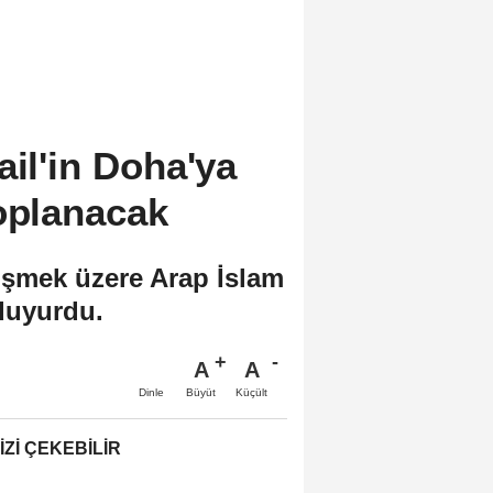
ail'in Doha'ya
toplanacak
rüşmek üzere Arap İslam
duyurdu.
A
A
Büyüt
Küçült
Dinle
IZI ÇEKEBILIR