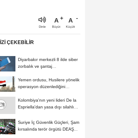
A
A
Büyüt
Küçült
Dinle
IZI ÇEKEBILIR
Diyarbakır merkezli 8 ilde siber
zorbalık ve şantaj
operasyonunda 2...
Yemen ordusu, Husilere yönelik
operasyon düzenlediğini
duyurdu
Kolombiya'nın yeni lideri De la
Espriella'dan yasa dışı silahlı
gruplarla...
Suriye İç Güvenlik Güçleri, Şam
kırsalında terör örgütü DEAŞ...