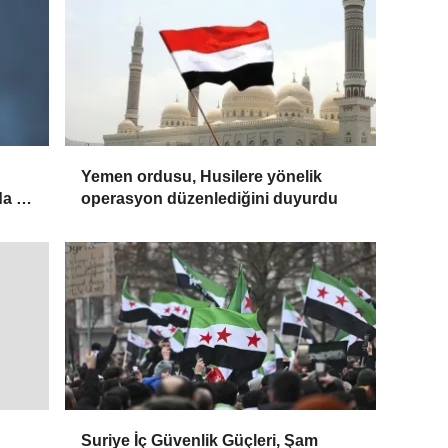
Yemen ordusu, Husilere yönelik
da 2
operasyon düzenlediğini duyurdu
Suriye İç Güvenlik Güçleri, Şam