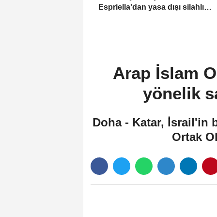
Espriella'dan yasa dışı silahlı
gruplarla mücadele sözü
Arap İslam Or
yönelik s
Doha - Katar, İsrail'i
Ortak O