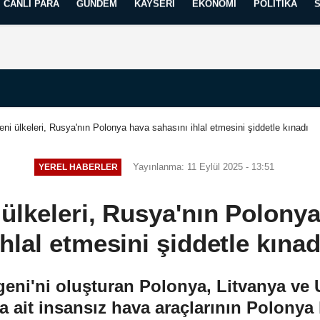
CANLI PARA
GÜNDEM
KAYSERI
EKONOMI
POLITIKA
Künye
İletişim
Yayın İlkelerimiz
eni ülkeleri, Rusya'nın Polonya hava sahasını ihlal etmesini şiddetle kınadı
Yayınlanma: 11 Eylül 2025 - 13:51
YEREL HABERLER
ülkeleri, Rusya'nın Polony
ihlal etmesini şiddetle kınad
eni'ni oluşturan Polonya, Litvanya ve U
a ait insansız hava araçlarının Polonya 