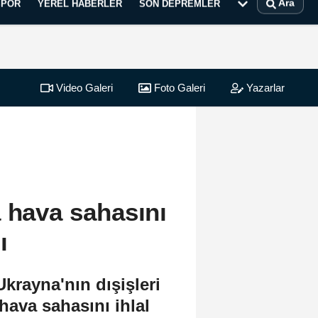
Ara
SPOR
YEREL HABERLER
SON DEPREMLER
Video Galeri
Foto Galeri
Yazarlar
a hava sahasını
ı
krayna'nın dışişleri
hava sahasını ihlal