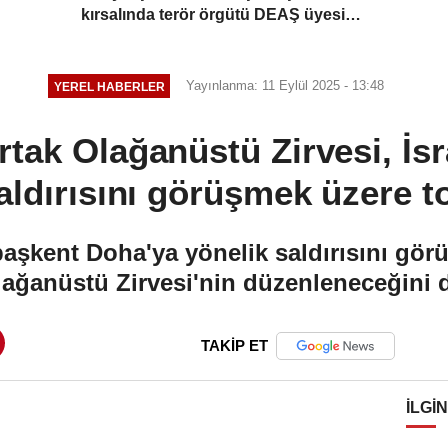
kırsalında terör örgütü DEAŞ üyesi 2
kişiyi etkisiz hale getirdi
Yayınlanma: 11 Eylül 2025 - 13:48
YEREL HABERLER
tak Olağanüstü Zirvesi, İsr
aldırısını görüşmek üzere 
n başkent Doha'ya yönelik saldırısını gö
lağanüstü Zirvesi'nin düzenleneceğini 
TAKİP ET
İLGIN