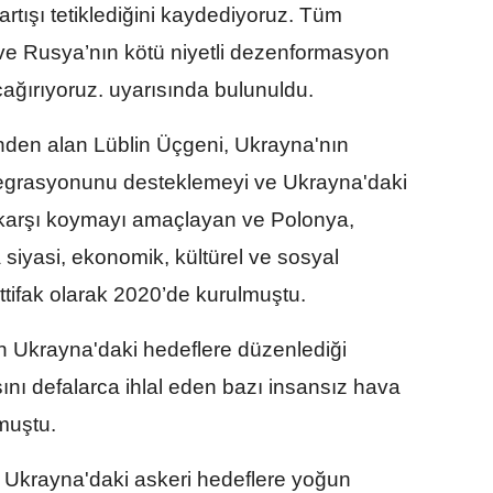
tışı tetiklediğini kaydediyoruz. Tüm
ve Rusya’nın kötü niyetli dezenformasyon
çağırıyoruz. uyarısında bulunuldu.
inden alan Lüblin Üçgeni, Ukrayna'nın
tegrasyonunu desteklemeyi ve Ukrayna'daki
 karşı koymayı amaçlayan ve Polonya,
 siyasi, ekonomik, kültürel ve sosyal
 ittifak olarak 2020’de kurulmuştu.
n Ukrayna'daki hedeflere düzenlediği
sını defalarca ihlal eden bazı insansız hava
muştu.
Ukrayna'daki askeri hedeflere yoğun