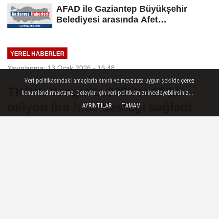
AFAD ile Gaziantep Büyükşehir
Belediyesi arasında Afet
Farkındalık...
YEREL HABERLER
Yayınlanma: 13 Ocak 2026 - 16:48
Veri politikasındaki amaçlarla sınırlı ve mevzuata uygun şekilde çerez
TKDK, Yozgat'ta 2025'te 182,5
konumlandırmaktayız. Detaylar için veri politikamızı inceleyebilirsiniz...
milyon lira hibe desteği sağladı
AYRINTILAR
TAMAM
Yozgat (AA) - Tarım ve Kırsal Kalkınmayı
Destekleme Kurumu (TKDK) Yozgat İl
Koordinatörlüğü, 2025 yılında kentte
uygulanan 29 proje için toplam 182,5
milyon lira hibe desteğinde bulundu.
13 Ocak 2026 - 16:48
YEREL HABERLER