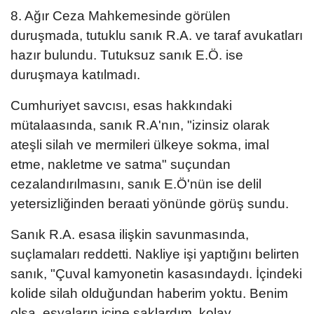
8. Ağır Ceza Mahkemesinde görülen
duruşmada, tutuklu sanık R.A. ve taraf avukatları
hazır bulundu. Tutuksuz sanık E.Ö. ise
duruşmaya katılmadı.
Cumhuriyet savcısı, esas hakkındaki
mütalaasında, sanık R.A'nın, "izinsiz olarak
ateşli silah ve mermileri ülkeye sokma, imal
etme, nakletme ve satma" suçundan
cezalandırılmasını, sanık E.Ö'nün ise delil
yetersizliğinden beraati yönünde görüş sundu.
Sanık R.A. esasa ilişkin savunmasında,
suçlamaları reddetti. Nakliye işi yaptığını belirten
sanık, "Çuval kamyonetin kasasındaydı. İçindeki
kolide silah olduğundan haberim yoktu. Benim
olsa, eşyaların içine saklardım, kolay