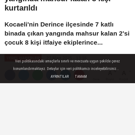
kurtarıldı
Kocaeli'nin Derince ilçesinde 7 katlı
binada çıkan yangında mahsur kalan 2'si
çocuk 8 kişi itfaiye ekiplerince...
27 Mart 2025 - 13:16
YEREL HABERLER
Veri politikasındaki amaçlarla sınırlı ve mevzuata uygun şekilde çerez
konumlandırmaktayız. Detaylar için veri politikamızı inceleyebilirsiniz...
A
A
AYRINTILAR
TAMAM
Büyüt
Küçült
Dinle