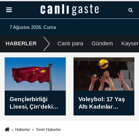
7 Ağustos 2026, Cuma
HABERLER
Canlı para
Gündem
Kayser
Voleybol: 17 Yaş
Almanya'nın
Altı Kadınlar
ihracatı ve sanayi
Dünya
üretimi
Şampiyonası
beklentilerin
üzerinde arttı
Haberler
Yerel Haberler