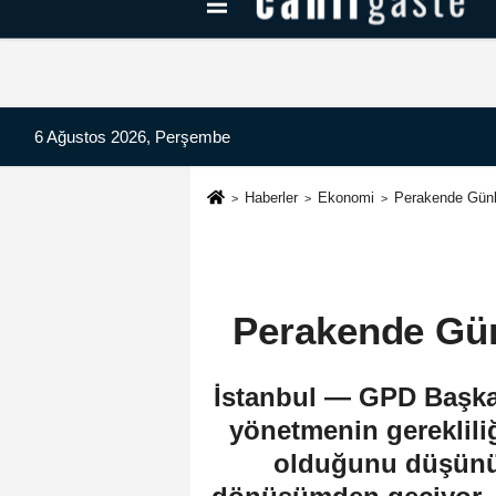
Kayseri Haberleri
Can Radyo Dinle
6 Ağustos 2026, Perşembe
Haberler
Ekonomi
Perakende Günle
Perakende Günl
İstanbul — GPD Başkan
yönetmenin gerekliliği
olduğunu düşünüy