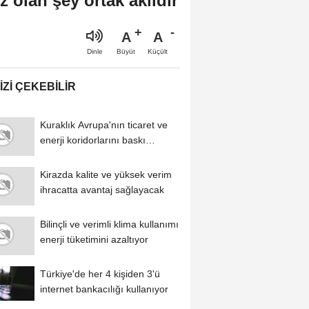
olan şey ortak akıldır
A
A
Büyüt
Küçült
Dinle
IZI ÇEKEBILIR
Kuraklık Avrupa'nın ticaret ve
enerji koridorlarını baskı
altına...
Kirazda kalite ve yüksek verim
ihracatta avantaj sağlayacak
Bilinçli ve verimli klima kullanımı
enerji tüketimini azaltıyor
Türkiye'de her 4 kişiden 3'ü
internet bankacılığı kullanıyor