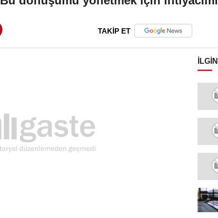
u dönüşümü yönetmek için ihtiyacımız 
TAKİP ET
İLGIN