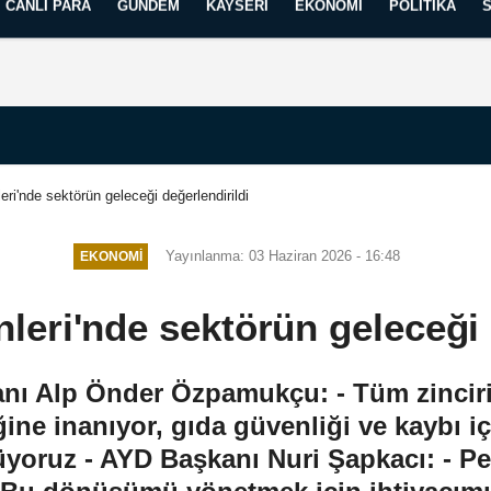
CANLI PARA
GÜNDEM
KAYSERI
EKONOMI
POLITIKA
Künye
İletişim
Yayın İlkelerimiz
ri'nde sektörün geleceği değerlendirildi
Yayınlanma: 03 Haziran 2026 - 16:48
EKONOMI
eri'nde sektörün geleceği 
ı Alp Önder Özpamukçu: - Tüm zinciri v
ne inanıyor, gıda güvenliği ve kaybı içi
oruz - AYD Başkanı Nuri Şapkacı: - Pe