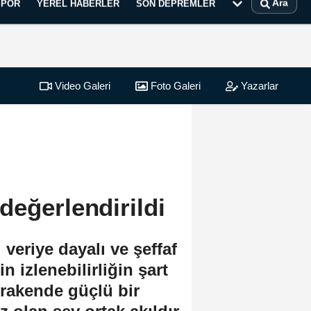
Ara
SPOR
YEREL HABERLER
SON DEPREMLER
Video Galeri
Foto Galeri
Yazarlar
değerlendirildi
eriye dayalı ve şeffaf
n izlenebilirliğin şart
rakende güçlü bir