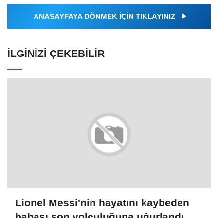
ANASAYFAYA DÖNMEK İÇİN TIKLAYINIZ
İLGINIZI ÇEKEBILIR
Lionel Messi'nin hayatını kaybeden
babası son yolculuğuna uğurlandı