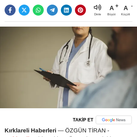
A
A
Büyüt
Küçült
Dinle
TAKİP ET
Kırklareli Haberleri
— ÖZGÜN TİRAN -