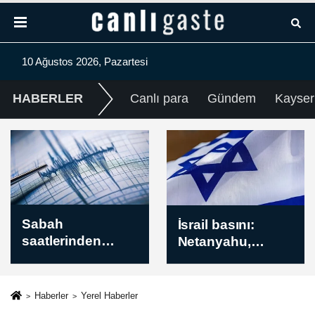
10 Ağustos 2026, Pazartesi
HABERLER
Canlı para
Gündem
Kayser
İsrail basını:
Peru: Rusya-
Netanyahu,
Ukrayna
Gazze'ye ilişkin
Savaşı'nda 11
15 maddelik
vatandaşımız
plana şans
öldü
Haberler
Yerel Haberler
vermeye hazır