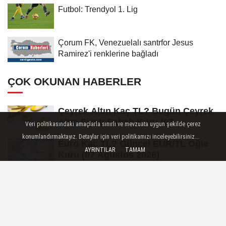
Futbol: Trendyol 1. Lig
Çorum FK, Venezuelalı santrfor Jesus
Ramirez'i renklerine bağladı
ÇOK OKUNAN HABERLER
Çeyrek Altın Kaç TL? Bugün Çeyrek
Altın Fiyatı Sabah Kuru (07
Veri politikasındaki amaçlarla sınırlı ve mevzuata uygun şekilde çerez
Ağustos...
konumlandırmaktayız. Detaylar için veri politikamızı inceleyebilirsiniz...
Euro Kaç TL? Güncel EUR/TL Öğle
AYRINTILAR
TAMAM
Kuru (07 Ağustos 2026)
Kayserispor, Vanspor FK maçının
hazırlıklarına devam etti