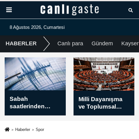
8 Ağustos 2026, Cumartesi
HABERLER
Canlı para
Gündem
Kayser
Milli Dayanışma
BM Yemen Özel
ve Toplumsal
Temsilcisi
Bütünleşmenin
Grundberg:
Güçlendirilmesin
Yemen geniş
e Dair Kanun
çaplı çatışma
Haberler
Spor
Teklifi TBMM
riskiyle karşı