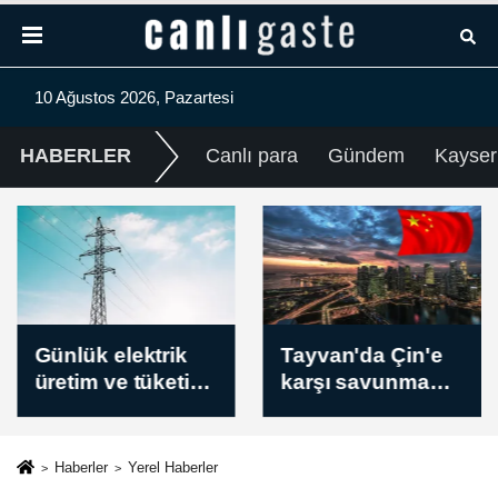
10 Ağustos 2026, Pazartesi
HABERLER
Canlı para
Gündem
Kayser
Günlük elektrik
Tayvan'da Çin'e
üretim ve tüketim
karşı savunma
verileri / 10
tatbikatında
Ağustos 2026
çıkarma saldırısı
senaryosu
Haberler
Yerel Haberler