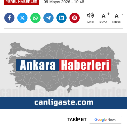
09 Mayıs 2026 - 10:48
YEREL HABERLER
A
A
Büyüt
Küçült
Dinle
TAKİP ET