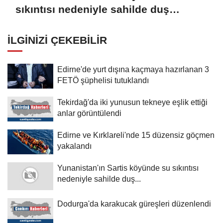
sıkıntısı nedeniyle sahilde duş
hizmetine son verilmesi istendi
İLGINIZI ÇEKEBILIR
Edirne'de yurt dışına kaçmaya hazırlanan 3
FETÖ şüphelisi tutuklandı
Tekirdağ'da iki yunusun tekneye eşlik ettiği
anlar görüntülendi
Edirne ve Kırklareli'nde 15 düzensiz göçmen
yakalandı
Yunanistan'ın Sartis köyünde su sıkıntısı
nedeniyle sahilde duş...
Dodurga'da karakucak güreşleri düzenlendi