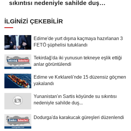
sıkıntısı nedeniyle sahilde duş
hizmetine son verilmesi istendi
İLGINIZI ÇEKEBILIR
Edirne'de yurt dışına kaçmaya hazırlanan 3
FETÖ şüphelisi tutuklandı
Tekirdağ'da iki yunusun tekneye eşlik ettiği
anlar görüntülendi
Edirne ve Kırklareli'nde 15 düzensiz göçmen
yakalandı
Yunanistan'ın Sartis köyünde su sıkıntısı
nedeniyle sahilde duş...
Dodurga'da karakucak güreşleri düzenlendi