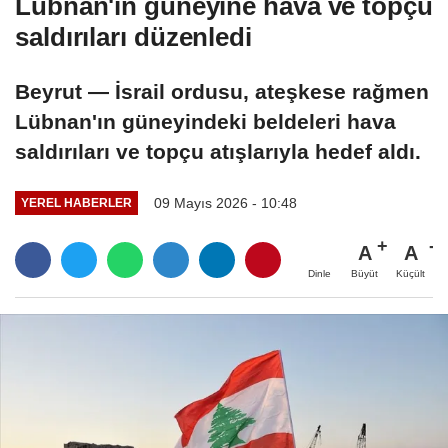
Lübnan'ın güneyine hava ve topçu
saldırıları düzenledi
Beyrut — İsrail ordusu, ateşkese rağmen
Lübnan'ın güneyindeki beldeleri hava
saldırıları ve topçu atışlarıyla hedef aldı.
09 Mayıs 2026 - 10:48
YEREL HABERLER
A
A
Büyüt
Küçült
Dinle