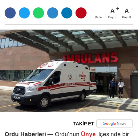
A
A
Büyüt
Küçült
Dinle
TAKİP ET
Ordu Haberleri
— Ordu'nun
Ünye
ilçesinde bir