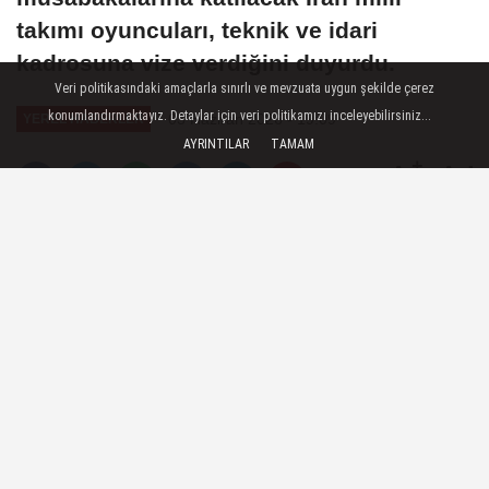
takımı oyuncuları, teknik ve idari
kadrosuna vize verdiğini duyurdu.
Veri politikasındaki amaçlarla sınırlı ve mevzuata uygun şekilde çerez
konumlandırmaktayız. Detaylar için veri politikamızı inceleyebilirsiniz...
03 Haziran 2026 - 19:09
YEREL HABERLER
AYRINTILAR
TAMAM
A
A
Büyüt
Küçült
Dinle