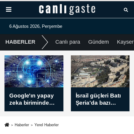
6 Ağustos 2026, Perşembe
HABERLER
Canlı para
Gündem
Kayser
MAÇ SONUCU |
İsrail güçleri Batı
Panathinaikos 1-1
Şeria'da bazı
CSKA 1948 Sofia
beldelere baskın
düzenledi, el-
Bire'de 3 evi
Haberler
Yerel Haberler
kışlaya çevirdi