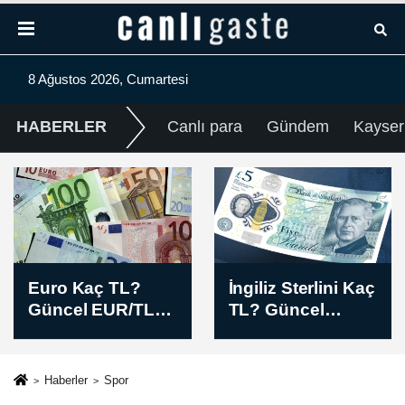
8 Ağustos 2026, Cumartesi
HABERLER
Canlı para
Gündem
Kayser
İngiliz Sterlini Kaç
Amerikan Doları
TL? Güncel
Kaç TL? Güncel
GBP/TL Akşam
USD/TL Akşam
Kuru (08 Ağustos
Kuru (08 Ağustos
2026)
2026)
Haberler
Spor