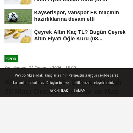
Ağustos...
Kayserispor, Vanspor FK maçının
hazırlıklarına devam etti
Çeyrek Altın Kaç TL? Bugün Çeyrek
Altın Fiyatı Öğle Kuru (08...
SPOR
Yayınlanma: 04 Temmuz 2026 - 18:00
Veri politikasındaki amaçlarla sınırlı ve mevzuata uygun şekilde çerez
Winner Match 73 - Winner Match
konumlandırmaktayız. Detaylar için veri politikamızı inceleyebilirsiniz...
75 Maçı Öncesi Kadrolar ve Maç
AYRINTILAR
TAMAM
Bilgileri
2026 Dünya Kupası maçı'nda Winner
Match 73 ile Winner Match 75