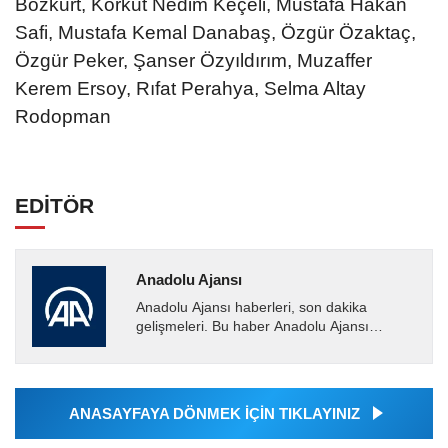
Bozkurt, Korkut Nedim Keçeli, Mustafa Hakan
Safi, Mustafa Kemal Danabaş, Özgür Özaktaç,
Özgür Peker, Şanser Özyıldırım, Muzaffer
Kerem Ersoy, Rıfat Perahya, Selma Altay
Rodopman
EDİTÖR
Anadolu Ajansı
Anadolu Ajansı haberleri, son dakika
gelişmeleri. Bu haber Anadolu Ajansı
tarafından servis edilmiştir. Anadolu Ajansı
tarafından geçilen tüm...
ANASAYFAYA DÖNMEK İÇİN TIKLAYINIZ