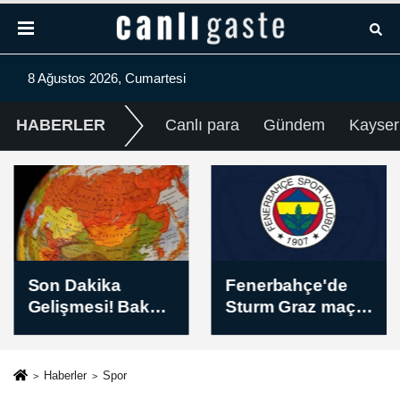
8 Ağustos 2026, Cumartesi
HABERLER
Canlı para
Gündem
Kayser
Son Dakika
Fenerbahçe'de
Gelişmesi! Bakan
Sturm Graz maçı
Fidan: “(Rusya-
hazırlıkları devam
Ukrayna)
etti
Yıpratma cephe
Haberler
Spor
gerisindeki