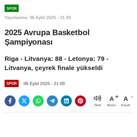
yıpratmaya
SPOR
dönüştüğü
Yayınlanma: 06 Eylül 2025 - 21:09
zaman konu
millet olarak var
2025 Avrupa Basketbol
olup olmamaya
Şampiyonası
gelir. Elinizdeki en
son imkan neyse
onu kullanırsınız”
Riga - Litvanya: 88 - Letonya: 79 -
Litvanya, çeyrek finale yükseldi
06 Eylül 2025 - 21:09
SPOR
A
A
Büyüt
Küçült
Dinle