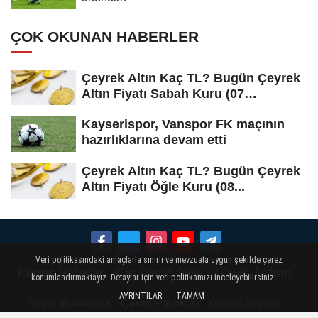
ÇOK OKUNAN HABERLER
Çeyrek Altın Kaç TL? Bugün Çeyrek
Altın Fiyatı Sabah Kuru (07
Ağustos...
Kayserispor, Vanspor FK maçının
hazırlıklarına devam etti
Çeyrek Altın Kaç TL? Bugün Çeyrek
Altın Fiyatı Öğle Kuru (08...
Veri politikasındaki amaçlarla sınırlı ve mevzuata uygun şekilde çerez
Kayseri Haberleri
Can Radyo Dinle
Künye
İletişim
konumlandırmaktayız. Detaylar için veri politikamızı inceleyebilirsiniz...
AYRINTILAR
TAMAM
Yayın İlkelerimiz
Çerez Politikası
Gizlilik İlkeleri