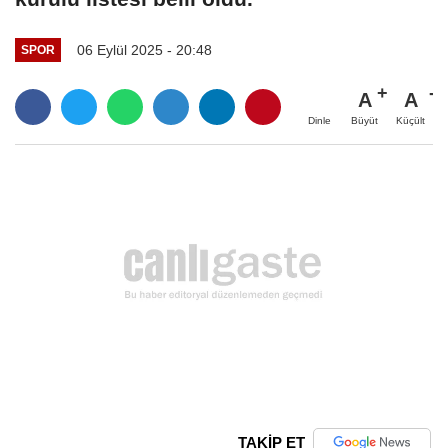
06 Eylül 2025 - 20:48
SPOR
A
A
Büyüt
Küçült
Dinle
TAKİP ET