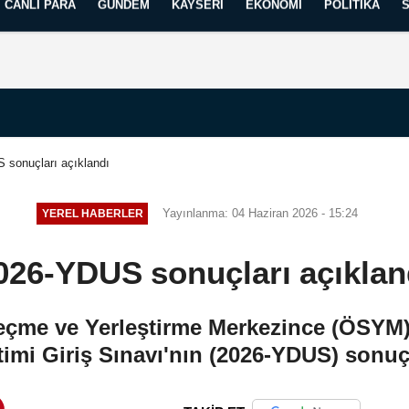
CANLI PARA
GÜNDEM
KAYSERI
EKONOMI
POLITIKA
Künye
İletişim
Yayın İlkelerimiz
 sonuçları açıklandı
Yayınlanma: 04 Haziran 2026 - 15:24
YEREL HABERLER
026-YDUS sonuçları açıklan
çme ve Yerleştirme Merkezince (ÖSYM),
imi Giriş Sınavı'nın (2026-YDUS) sonuçl