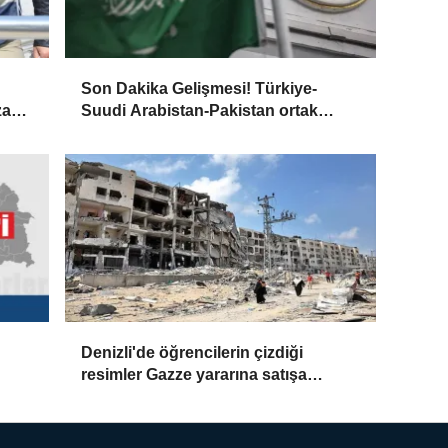
Son Dakika Gelişmesi! Türkiye-
anlı
Suudi Arabistan-Pakistan ortak
açıklaması: Anlaşma, üç devlet
arasındaki savunma işbirliğinin tüm
boyutlarıyla geliştirilmesini
öngörmektedir
Denizli'de öğrencilerin çizdiği
resimler Gazze yararına satışa
çıkarıldı