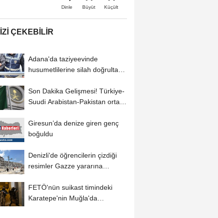
Büyüt
Küçült
Dinle
IZI ÇEKEBILIR
Adana'da taziyeevinde
husumetlilerine silah doğrultan
zanlı yakalandı
Son Dakika Gelişmesi! Türkiye-
Suudi Arabistan-Pakistan ortak
açıklaması:...
Giresun’da denize giren genç
boğuldu
Denizli'de öğrencilerin çizdiği
resimler Gazze yararına
satışa...
FETÖ'nün suikast timindeki
Karatepe'nin Muğla'da
gösterdiği bölgelerde...