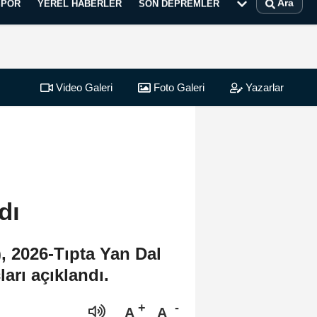
Ara
SPOR
YEREL HABERLER
SON DEPREMLER
Video Galeri
Foto Galeri
Yazarlar
dı
 2026-Tıpta Yan Dal
arı açıklandı.
A
A