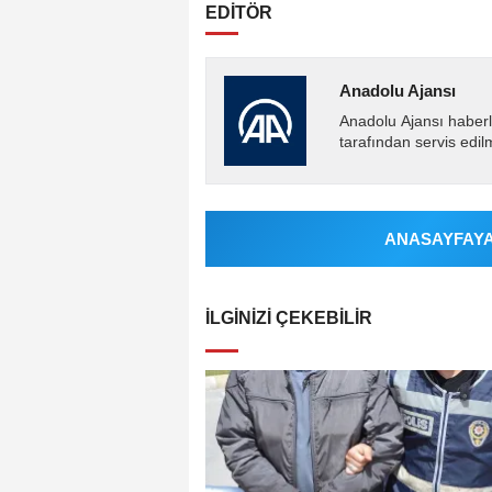
EDİTÖR
Anadolu Ajansı
Anadolu Ajansı haberl
tarafından servis edil
ANASAYFAYA 
İLGINIZI ÇEKEBILIR