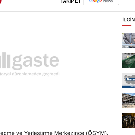
TAKİP ET
İLGIN
çme ve Yerleştirme Merkezince (ÖSYM),