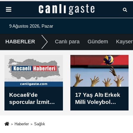
9 Ağustos 2026, Pazar
HABERLER
Canlı para
Gündem
Kayser
17 Yaş Altı Erkek
Spot piyasada
Milli Voleybol
doğal gaz fiyatları
Takımı, Balkan
/ 9 Ağustos 2026
Şampiyonası'nda
ikinci oldu
Haberler
Sağlık