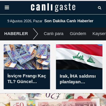
Son Dakika Canlı Haberler
9 Ağustos 2026, Pazar
HABERLER
Canlı para
Gündem
Kayser
Euro Kaç TL?
Irak, İHA saldırısı
Güncel EUR/TL
planlayan
Öğle Kuru (09
şebekenin
Ağustos 2026)
çökertildiğini
duyurdu