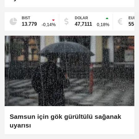
BIST
DOLAR
EUR
13.779
47,7111
55,1
-0,14%
0,18%
Samsun için gök gürültülü sağanak
uyarısı