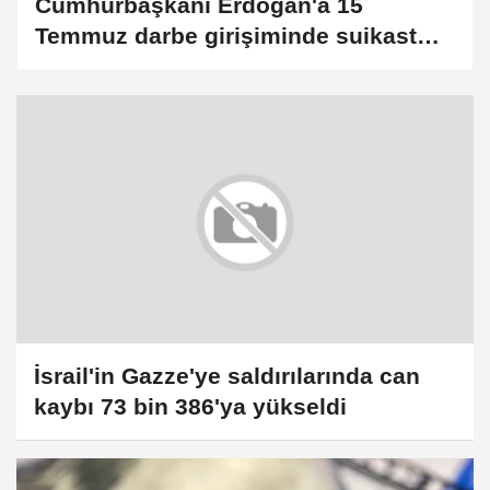
Cumhurbaşkanı Erdoğan'a 15
Temmuz darbe girişiminde suikast
teşebbüsünde bulunan FETÖ
mensubu yakalandı (GÜNCELLEME 2)
İsrail'in Gazze'ye saldırılarında can
kaybı 73 bin 386'ya yükseldi