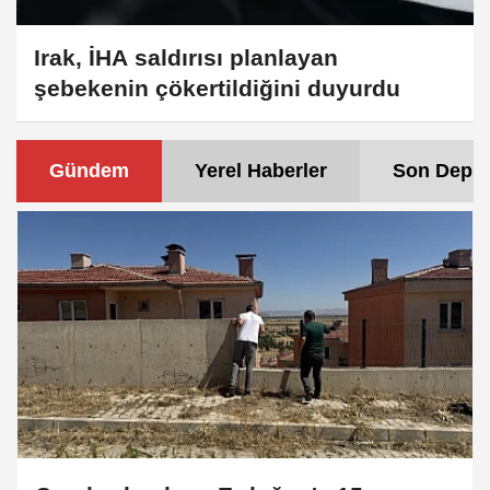
Irak, İHA saldırısı planlayan
şebekenin çökertildiğini duyurdu
Gündem
Yerel Haberler
Son Depre