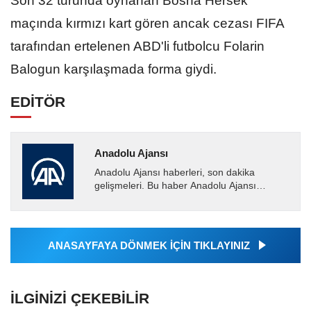
Son 32 turunda oynanan Bosna Hersek
maçında kırmızı kart gören ancak cezası FIFA
tarafından ertelenen ABD'li futbolcu Folarin
Balogun karşılaşmada forma giydi.
EDİTÖR
Anadolu Ajansı
Anadolu Ajansı haberleri, son dakika
gelişmeleri. Bu haber Anadolu Ajansı
tarafından servis edilmiştir. Anadolu Ajansı
tarafından geçilen tüm...
ANASAYFAYA DÖNMEK İÇİN TIKLAYINIZ
İLGINIZI ÇEKEBILIR