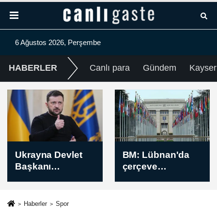
6 Ağustos 2026, Perşembe
HABERLER
Canlı para
Gündem
Kayser
BM: Lübnan'da
Erzurumspor FK,
çerçeve
yeni sezon
anlaşmasının
öncesi kamp
ardından askeri
programını
faaliyetlerdeki en
tamamladı
Haberler
Spor
keskin tırmanış