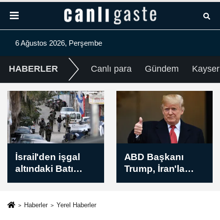
6 Ağustos 2026, Perşembe
HABERLER
Canlı para
Gündem
Kayser
ABD Başkanı
New York borsası
Trump, İran'la
düşüşle kapandı
anlaşmanın
yakında
sağlanabileceğini
Haberler
Yerel Haberler
söyledi