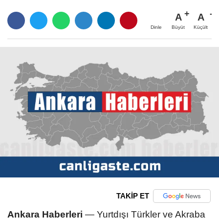
A
A
Büyüt
Küçült
Dinle
TAKİP ET
Ankara Haberleri
—
Yurtdışı Türkler ve Akraba