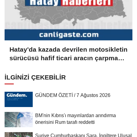
Hatay'da kazada devrilen motosikletin
sürücüsü hafif ticari aracın çarpması
sonucu öldü
İLGINIZI ÇEKEBILIR
GÜNDEM ÖZETİ / 7 Ağustos 2026
BM'nin Kıbrıs'ı mayınlardan arındırma
önerisini Rum tarafı reddetti
Suriye Cumhurbaşkanı Şara, İngiltere Ulusal