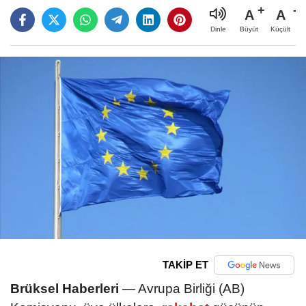
A
A
Büyüt
Küçült
Dinle
TAKİP ET
Brüksel Haberleri
— Avrupa Birliği (AB)