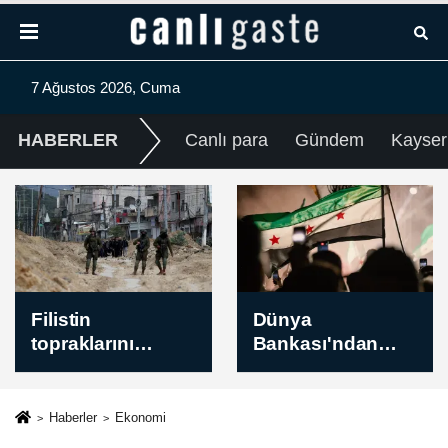
7 Ağustos 2026, Cuma
HABERLER
Canlı para
Gündem
Kayser
Dünya
Kayserispor
Bankası'ndan
Başkanı Ali
Suriye'nin finans
Çamlı'dan
sektörünün
transfer yasağının
modernizasyonu
kaldırılmasıyla
Haberler
Ekonomi
için 100 milyon
ilgili açıklama: