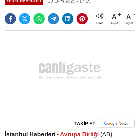
29 Ekim 2025 - 17:15
YEREL HABERLER
A
A
Büyüt
Küçült
Dinle
TAKİP ET
İstanbul Haberleri
-
Avrupa Birliği
(AB),