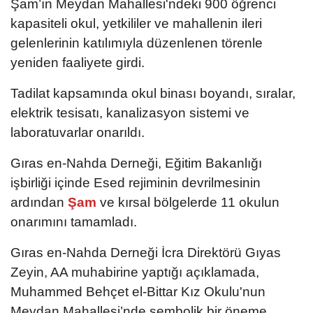
Şam’ın Meydan Mahallesi'ndeki 900 öğrenci
kapasiteli okul, yetkililer ve mahallenin ileri
gelenlerinin katılımıyla düzenlenen törenle
yeniden faaliyete girdi.
Tadilat kapsamında okul binası boyandı, sıralar,
elektrik tesisatı, kanalizasyon sistemi ve
laboratuvarlar onarıldı.
Gıras en-Nahda Derneği, Eğitim Bakanlığı
işbirliği içinde Esed rejiminin devrilmesinin
ardından
Şam
ve kırsal bölgelerde 11 okulun
onarımını tamamladı.
Gıras en-Nahda Derneği İcra Direktörü Gıyas
Zeyin, AA muhabirine yaptığı açıklamada,
Muhammed Behçet el-Bittar Kız Okulu'nun
Meydan Mahallesi’nde sembolik bir öneme