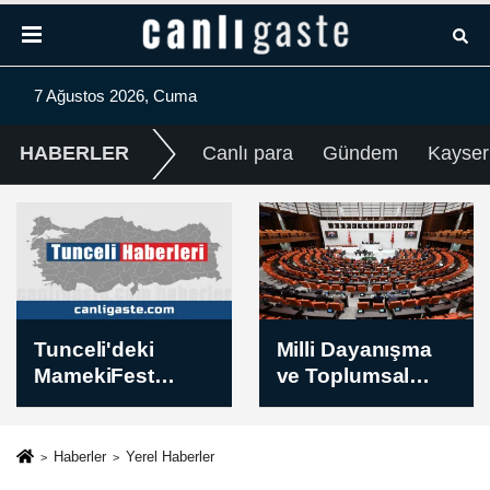
7 Ağustos 2026, Cuma
HABERLER
Canlı para
Gündem
Kayser
Milli Dayanışma
Milli Dayanışma
ve Toplumsal
ve Toplumsal
Bütünleşmenin
Bütünleşmenin
Güçlendirilmesin
Güçlendirilmesin
e Dair Kanun
e Dair Kanun
Haberler
Yerel Haberler
Teklifi TBMM
Teklifi TBMM