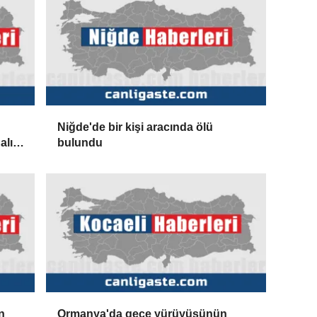
Niğde'de bir kişi aracında ölü
alık
bulundu
iği
n
Ormanya'da gece yürüyüşünün