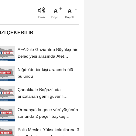
A
A
Büyüt
Küçült
Dinle
IZI ÇEKEBILIR
AFAD ile Gaziantep Büyükşehir
Belediyesi arasında Afet
Farkındalık...
Niğde'de bir kişi aracında ölü
bulundu
Çanakkale Boğazı'nda
arızalanan gemi güvenli
bölgeye demirletildi
Ormanya'da gece yürüyüşünün
sonunda 2 peçeli baykuş
doğaya salındı
Polis Meslek Yüksekokullarına 3