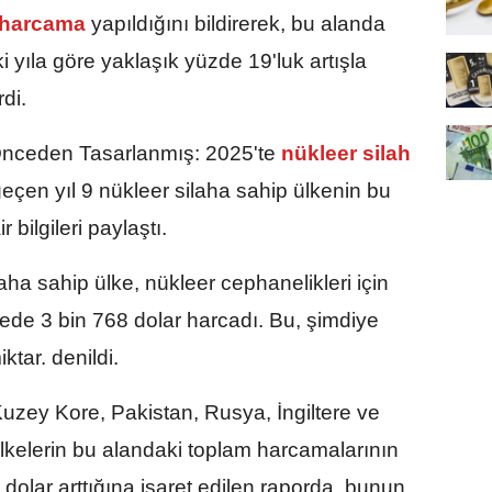
harcama
yapıldığını bildirerek, bu alanda
 yıla göre yaklaşık yüzde 19'luk artışla
rdi.
nceden Tasarlanmış: 2025'te
nükleer silah
geçen yıl 9 nükleer silaha sahip ülkenin bu
bilgileri paylaştı.
aha sahip ülke, nükleer cephanelikleri için
ede 3 bin 768 dolar harcadı. Bu, şimdiye
tar. denildi.
 Kuzey Kore, Pakistan, Rusya, İngiltere ve
ülkelerin bu alandaki toplam harcamalarının
r dolar arttığına işaret edilen raporda, bunun