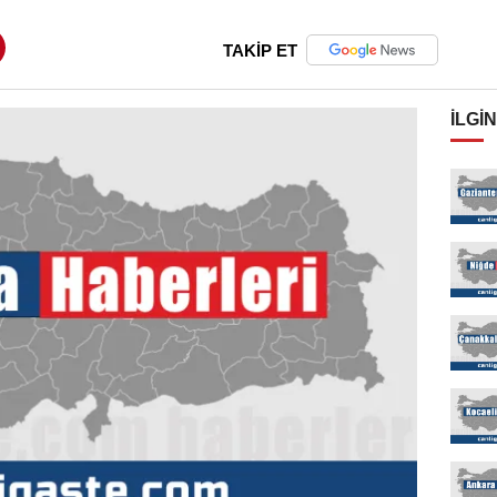
TAKİP ET
İLGIN