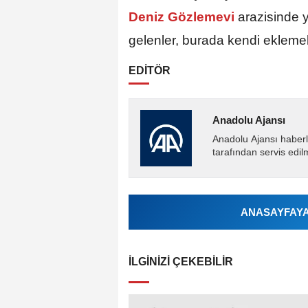
Deniz Gözlemevi
arazisinde 
gelenler, burada kendi eklemel
EDİTÖR
Anadolu Ajansı
Anadolu Ajansı haberl
tarafından servis edil
ANASAYFAYA 
İLGINIZI ÇEKEBILIR