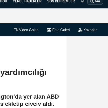
Ara
SPOR
YEREL HABERLER
SON DEPREMLER
Video Galeri
Foto Galeri
Yazarlar
yardımcılığı
gton'da yer alan ABD
ekletip civciv aldı.