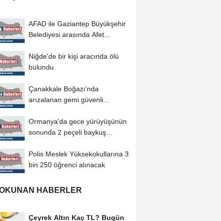
AFAD ile Gaziantep Büyükşehir
Belediyesi arasında Afet
Farkındalık...
Niğde'de bir kişi aracında ölü
bulundu
Çanakkale Boğazı'nda
arızalanan gemi güvenli
bölgeye demirletildi
Ormanya'da gece yürüyüşünün
sonunda 2 peçeli baykuş
doğaya salındı
Polis Meslek Yüksekokullarına 3
bin 250 öğrenci alınacak
 OKUNAN HABERLER
Çeyrek Altın Kaç TL? Bugün