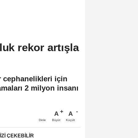
uk rekor artışla
 cephanelikleri için
amaları 2 milyon insanı
A
A
Büyüt
Küçült
Dinle
IZI ÇEKEBILIR