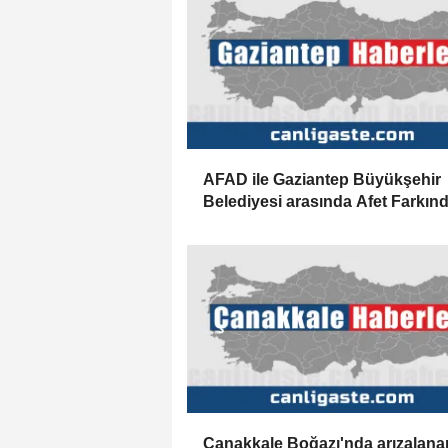
AFAD ile Gaziantep Büyükşehir
Belediyesi arasında Afet Farkınd
Merkezi kurulmasına ilişkin işbirl
protokolü
Çanakkale Boğazı'nda arızalana