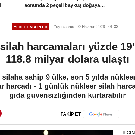
i
sonunda 2 peçeli baykuş doğaya
salındı
Yayınlanma: 09 Haziran 2026 - 01:33
YEREL HABERLER
silah harcamaları yüzde 19'l
118,8 milyar dolara ulaştı
ilaha sahip 9 ülke, son 5 yılda nükleer
r harcadı - 1 günlük nükleer silah harc
gıda güvensizliğinden kurtarabilir
TAKİP ET
İLGIN