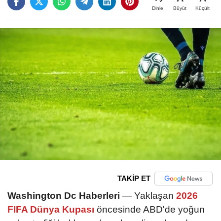
Büyüt
Küçült
Dinle
TAKİP ET
Washington Dc Haberleri
— Yaklaşan
2026
FIFA Dünya Kupası
öncesinde ABD'de yoğun