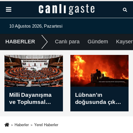
10 Ağustos 2026, Pazartesi
HABERLER
Canlı para
Gündem
Kayser
Lübnan'ın
Deniz Küreği
doğusunda çıkan
Türkiye
yangın tarım
Şampiyonası
arazilerine zarar
Samsun'da
verdi
yapılacak
Haberler
Yerel Haberler