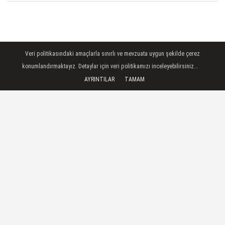
Veri politikasındaki amaçlarla sınırlı ve mevzuata uygun şekilde çerez
konumlandırmaktayız. Detaylar için veri politikamızı inceleyebilirsiniz...
AYRINTILAR
TAMAM
TAKİP ET
Dünya Haberleri
—
Ukrayna'nın başkenti Kiev
Belediye Başkanı Vitaliy Kliçko,
yerel
saat
02.45'ten itibaren kente yönelik hava
saldırılarının başladığını bildirdi.