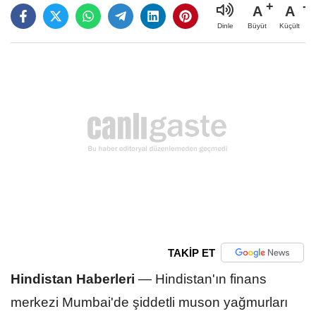
A
A
Büyüt
Küçült
Dinle
TAKİP ET
Hindistan Haberleri
—
Hindistan'ın finans
merkezi Mumbai'de şiddetli muson yağmurları