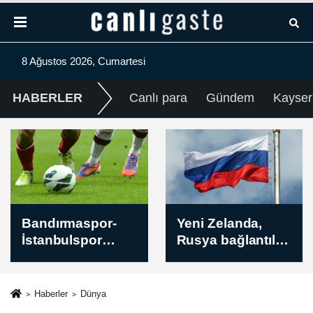
8 Ağustos 2026, Cumartesi
HABERLER
Canlı para
Gündem
Kayser
Yeni Zelanda,
Basketbol: 16 Yaş
Rusya bağlantılı
Altı Avrupa
kişi ve
Erkekler
kuruluşlara
Şampiyonası
yönelik yeni
Haberler
Dünya
yaptırımlar