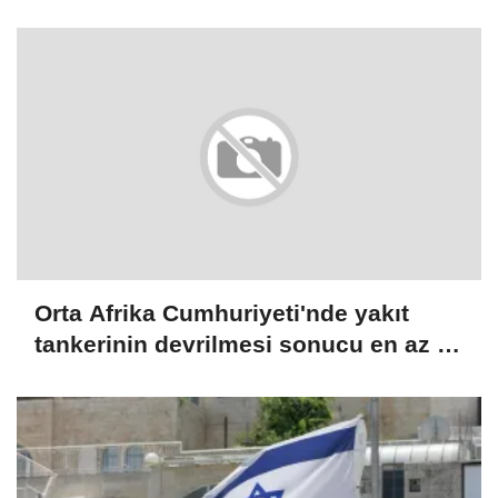
çünkü ülkede birlik ve dayanışma var
Orta Afrika Cumhuriyeti'nde yakıt
tankerinin devrilmesi sonucu en az 20
kişi öldü