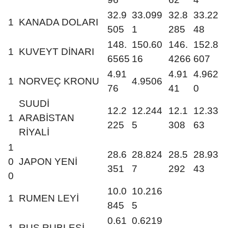
32.9
33.099
32.8
33.22
1
KANADA DOLARI
505
1
285
48
148.
150.60
146.
152.8
1
KUVEYT DİNARI
6565
16
4266
607
4.91
4.91
4.962
1
NORVEÇ KRONU
4.9506
76
41
0
SUUDİ
12.2
12.244
12.1
12.33
1
ARABİSTAN
225
5
308
63
RİYALİ
1
28.6
28.824
28.5
28.93
0
JAPON YENİ
351
7
292
43
0
10.0
10.216
1
RUMEN LEYİ
845
5
0.61
0.6219
1
RUS RUBLESİ