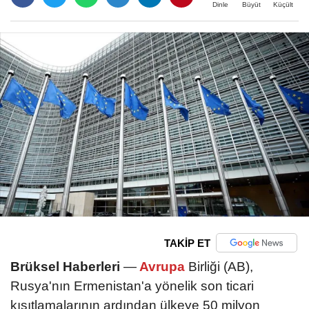
Büyüt
Küçült
Dinle
TAKİP ET
Brüksel Haberleri
—
Avrupa
Birliği (AB),
Rusya'nın Ermenistan'a yönelik son ticari
kısıtlamalarının ardından ülkeye 50 milyon