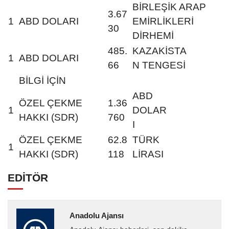
BİRLEŞİK ARAP
3.67
1
ABD DOLARI
EMİRLİKLERİ
30
DİRHEMİ
485.
KAZAKİSTA
1
ABD DOLARI
66
N TENGESİ
BİLGİ İÇİN
ABD
ÖZEL ÇEKME
1.36
1
DOLAR
HAKKI (SDR)
760
I
ÖZEL ÇEKME
62.8
TÜRK
1
HAKKI (SDR)
118
LİRASI
EDİTÖR
Anadolu Ajansı