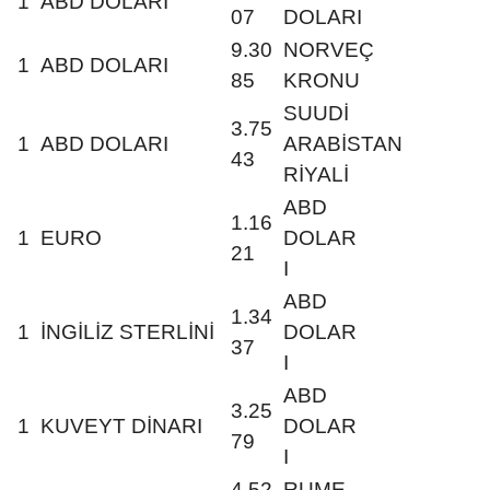
1
ABD DOLARI
07
DOLARI
9.30
NORVEÇ
1
ABD DOLARI
85
KRONU
SUUDİ
3.75
1
ABD DOLARI
ARABİSTAN
43
RİYALİ
ABD
1.16
1
EURO
DOLAR
21
I
ABD
1.34
1
İNGİLİZ STERLİNİ
DOLAR
37
I
ABD
3.25
1
KUVEYT DİNARI
DOLAR
79
I
4.52
RUME