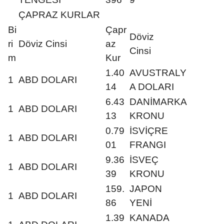
ÇAPRAZ KURLAR
Bi
Çapr
Döviz
ri
Döviz Cinsi
az
Cinsi
m
Kur
1.40
AVUSTRALY
1
ABD DOLARI
14
A DOLARI
6.43
DANİMARKA
1
ABD DOLARI
13
KRONU
0.79
İSVİÇRE
1
ABD DOLARI
01
FRANGI
9.36
İSVEÇ
1
ABD DOLARI
39
KRONU
159.
JAPON
1
ABD DOLARI
86
YENİ
1.39
KANADA