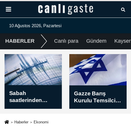
10 Ağustos 2026, Pazartesi
HABERLER
Canlı para
Gündem
Kayser
Sabah
Gazze Barış
saatlerinden
Kurulu Temsilcisi,
itibaren
Hamas'ın
kaydedilen son
silahsızlanması
depremler
halinde İsrail'in
Haberler
Ekonomi
(10.08.2026)
Gazze'den