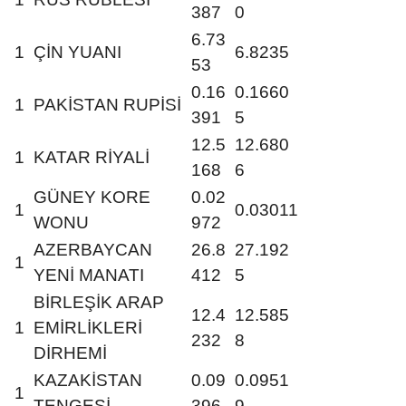
387
0
6.73
1
ÇİN YUANI
6.8235
53
0.16
0.1660
1
PAKİSTAN RUPİSİ
391
5
12.5
12.680
1
KATAR RİYALİ
168
6
GÜNEY KORE
0.02
1
0.03011
WONU
972
AZERBAYCAN
26.8
27.192
1
YENİ MANATI
412
5
BİRLEŞİK ARAP
12.4
12.585
1
EMİRLİKLERİ
232
8
DİRHEMİ
KAZAKİSTAN
0.09
0.0951
1
TENGESİ
396
9