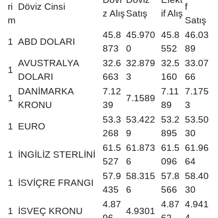
ri
Döviz Cinsi
f
z Alış
Satış
if Alış
m
Satış
45.8
45.970
45.8
46.03
1
ABD DOLARI
873
0
552
89
AVUSTRALYA
32.6
32.879
32.5
33.07
1
DOLARI
663
3
160
66
DANİMARKA
7.12
7.11
7.175
1
7.1589
KRONU
39
89
3
53.3
53.422
53.2
53.50
1
EURO
268
9
895
30
61.5
61.873
61.5
61.96
1
İNGİLİZ STERLİNİ
527
6
096
64
57.9
58.315
57.8
58.40
1
İSVİÇRE FRANGI
435
6
566
30
4.87
4.87
4.941
1
İSVEÇ KRONU
4.9301
96
62
4