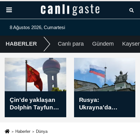
8 Ağustos 2026, Cumartesi
HABERLER
Canlı para
Gündem
Kayser
Çeyrek Altın Kaç
Rusya:
TL? Bugün
Ukrayna'da
Çeyrek Altın
Harkiv
Fiyatı Öğle Kuru
bölgesindeki
(08 Ağustos 2026)
İvanovka
Haberler
Dünya
yerleşim yeri