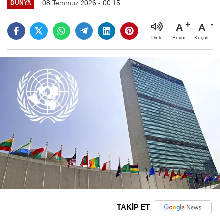
08 Temmuz 2026 - 00:15
DÜNYA
A
A
Büyüt
Küçült
Dinle
TAKİP ET