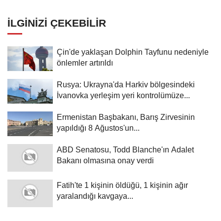
İLGINIZI ÇEKEBILIR
Çin'de yaklaşan Dolphin Tayfunu nedeniyle
önlemler artırıldı
Rusya: Ukrayna'da Harkiv bölgesindeki
İvanovka yerleşim yeri kontrolümüze...
Ermenistan Başbakanı, Barış Zirvesinin
yapıldığı 8 Ağustos'un...
ABD Senatosu, Todd Blanche'ın Adalet
Bakanı olmasına onay verdi
Fatih'te 1 kişinin öldüğü, 1 kişinin ağır
yaralandığı kavgaya...