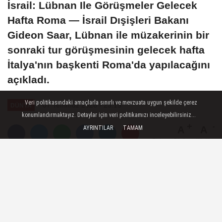
İsrail: Lübnan Ile Görüşmeler Gelecek
Hafta Roma — İsrail Dışişleri Bakanı
Gideon Saar, Lübnan ile müzakerinin bir
sonraki tur görüşmesinin gelecek hafta
İtalya'nın başkenti Roma'da yapılacağını
açıkladı.
Veri politikasındaki amaçlarla sınırlı ve mevzuata uygun şekilde çerez
07 Temmuz 2026 - 23:15
DÜNYA
konumlandırmaktayız. Detaylar için veri politikamızı inceleyebilirsiniz...
AYRINTILAR
TAMAM
A
A
Büyüt
Küçült
Dinle