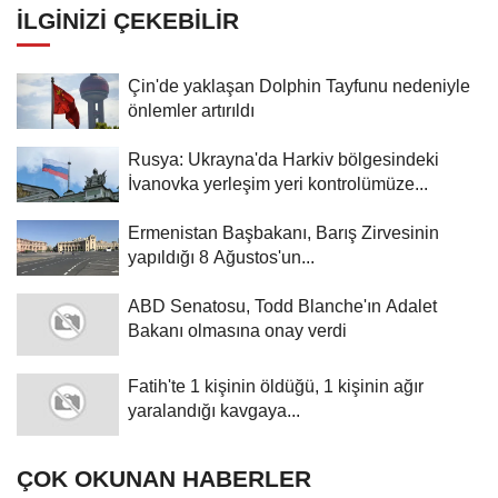
İLGINIZI ÇEKEBILIR
Çin'de yaklaşan Dolphin Tayfunu nedeniyle
önlemler artırıldı
Rusya: Ukrayna'da Harkiv bölgesindeki
İvanovka yerleşim yeri kontrolümüze...
Ermenistan Başbakanı, Barış Zirvesinin
yapıldığı 8 Ağustos'un...
ABD Senatosu, Todd Blanche'ın Adalet
Bakanı olmasına onay verdi
Fatih'te 1 kişinin öldüğü, 1 kişinin ağır
yaralandığı kavgaya...
ÇOK OKUNAN HABERLER