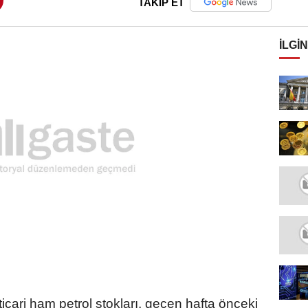
TAKİP ET
İLGIN
icari ham petrol stokları, geçen hafta önceki