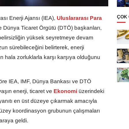
ÇOK
ası Enerji Ajansı (IEA),
Uluslararası Para
e Dünya Ticaret Örgütü (DTÖ) başkanları,
 belirsizliğin yüksek seyretmeye devam
zun sürebileceğini belirterek, enerji
nın hala zorluklarla karşı karşıya olduğunu
göre IEA, IMF, Dünya Bankası ve DTÖ
şın enerji, ticaret ve
Ekonomi
üzerindeki
 yanıtı en üst düzeye çıkarmak amacıyla
düzey koordinasyon grubunun çalışmaları
raya geldi.