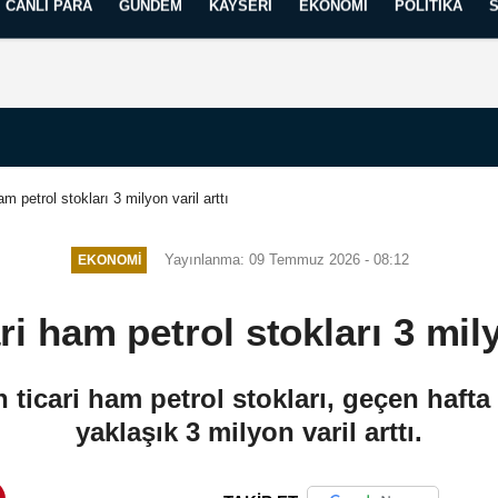
CANLI PARA
GÜNDEM
KAYSERI
EKONOMI
POLITIKA
Künye
İletişim
Yayın İlkelerimiz
am petrol stokları 3 milyon varil arttı
Yayınlanma: 09 Temmuz 2026 - 08:12
EKONOMI
i ham petrol stokları 3 mily
icari ham petrol stokları, geçen hafta
yaklaşık 3 milyon varil arttı.