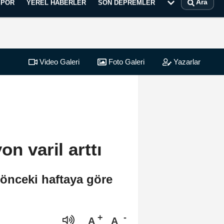
Ara
SPOR
YEREL HABERLER
SON DEPREMLER
Video Galeri
Foto Galeri
Yazarlar
on varil arttı
 önceki haftaya göre
A
A