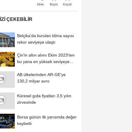
Büyüt
Küçült
Dinle
IZI ÇEKEBILIR
Belçika'da kurulan klima sayısı
rekor seviyeye ulaştı
Çin'in altın alımı Ekim 2023'ten
bu yana en yüksek seviyeye
çıktı
AB ülkelerinden AR-GE'ye
130,2 milyar avro
Küresel gıda fiyatları 3,5 yılın
zirvesinde
Borsa günün ilk yarısında değer
kaybetti