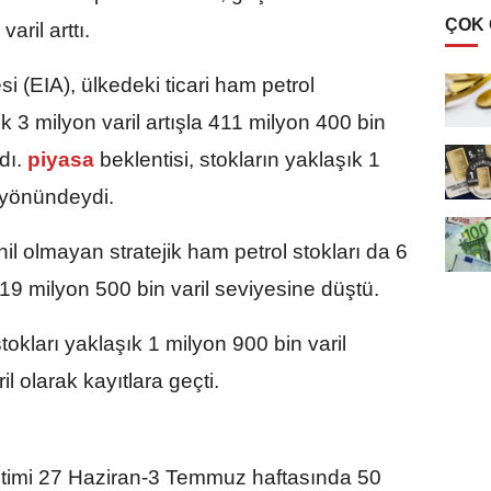
ÇOK
aril arttı.
 (EIA), ülkedeki ticari ham petrol
k 3 milyon varil artışla 411 milyon 400 bin
dı.
piyasa
beklentisi, stokların yaklaşık 1
 yönündeydi.
hil olmayan stratejik ham petrol stokları da 6
319 milyon 500 bin varil seviyesine düştü.
kları yaklaşık 1 milyon 900 bin varil
l olarak kayıtlara geçti.
etimi 27 Haziran-3 Temmuz haftasında 50