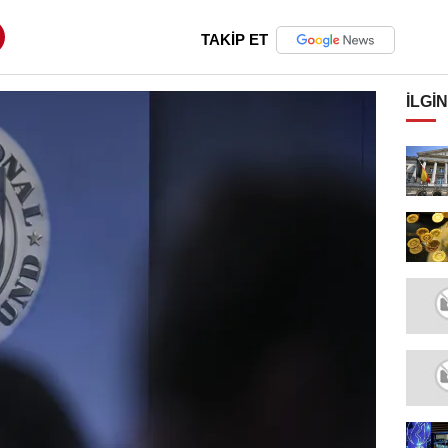
TAKİP ET
İLGIN