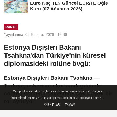
Euro Kaç TL? Güncel EUR/TL Öğle
Kuru (07 Ağustos 2026)
DÜNYA
Yayınlanma: 08 Temmuz 2026 - 12:36
Estonya Dışişleri Bakanı
Tsahkna'dan Türkiye'nin küresel
diplomasideki rolüne övgü:
Estonya Dışişleri Bakanı Tsahkna —
Türkiye, askeri ve ekonomik gücü ile
Veri politikasındaki amaçlarla sınırlı ve mevzuata uygun şekilde çerez
coğrafi konumu sayesinde çok büyük bir
konumlandırmaktayız. Detaylar için veri politikamızı inceleyebilirsiniz...
rol oynuyor
AYRINTILAR
TAMAM
08 Temmuz 2026 - 12:36
DÜNYA