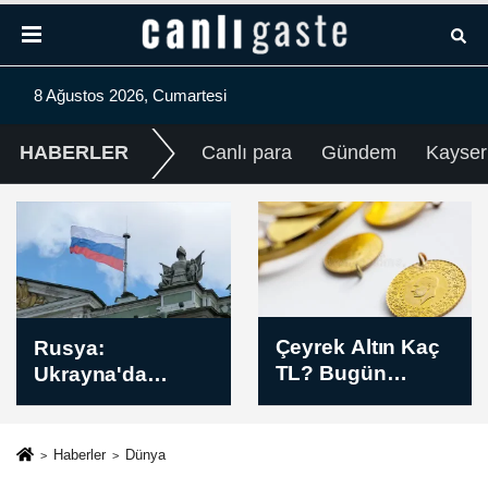
8 Ağustos 2026, Cumartesi
HABERLER
Canlı para
Gündem
Kayser
Çeyrek Altın Kaç
Ermenistan
TL? Bugün
Başbakanı, Barış
Çeyrek Altın
Zirvesinin
Fiyatı Öğle Kuru
yapıldığı 8
(08 Ağustos 2026)
Ağustos'un
Haberler
Dünya
ülkesi için dönüm