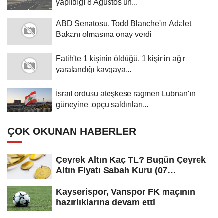
yapıldığı 8 Ağustos'un...
ABD Senatosu, Todd Blanche'ın Adalet
Bakanı olmasına onay verdi
Fatih'te 1 kişinin öldüğü, 1 kişinin ağır
yaralandığı kavgaya...
İsrail ordusu ateşkese rağmen Lübnan'ın
güneyine topçu saldırıları...
ÇOK OKUNAN HABERLER
Çeyrek Altın Kaç TL? Bugün Çeyrek
Altın Fiyatı Sabah Kuru (07
Ağustos...
Kayserispor, Vanspor FK maçının
hazırlıklarına devam etti