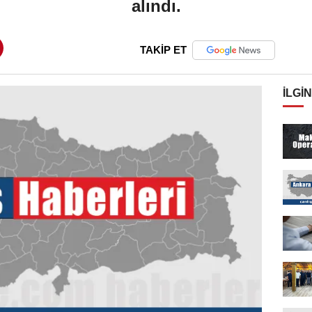
alındı.
TAKİP ET
İLGIN