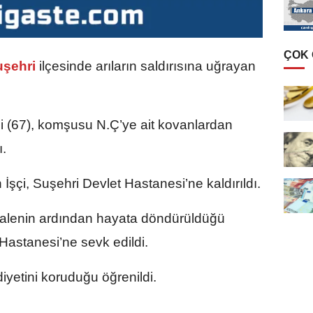
ÇOK
şehri
ilçesinde arıların saldırısına uğrayan
 (67), komşusu N.Ç’ye ait kovanlardan
ı.
 İşçi, Suşehri Devlet Hastanesi’ne kaldırıldı.
halenin ardından hayata döndürüldüğü
astanesi’ne sevk edildi.
yetini koruduğu öğrenildi.