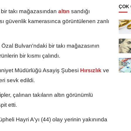
ÇOK
bir takı mağazasından
altın
sandığı
ası güvenlik kamerasınca görüntülenen zanlı
 Özal Bulvarı'ndaki bir takı mağazasının
rünlerin bir kısmı çalındı.
Emniyet Müdürlüğü Asayiş Şubesi
Hırsızlık
ve
eri sevk edildi.
er, çalınan takıların altın görünümlü
it etti.
üpheli Hayri A'yı (44) olay yerinin yakınında