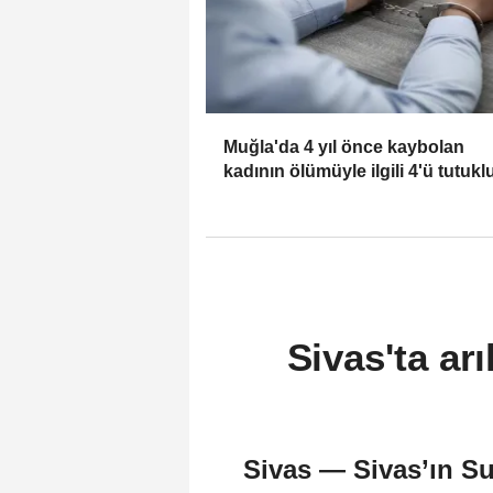
Muğla'da 4 yıl önce kaybolan
kadının ölümüyle ilgili 4'ü tutukl
sanık yargılanıyor
Sivas'ta ar
Sivas — Sivas’ın Suş