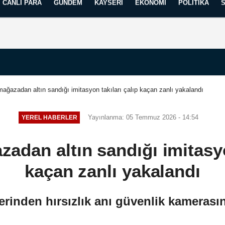
CANLI PARA
GÜNDEM
KAYSERI
EKONOMI
POLITIKA
Künye
İletişim
Yayın İlkelerimiz
ağazadan altın sandığı imitasyon takıları çalıp kaçan zanlı yakalandı
Yayınlanma: 05 Temmuz 2026 - 14:54
YEREL HABERLER
adan altın sandığı imitasyon
kaçan zanlı yakalandı
rinden hırsızlık anı güvenlik kamerası