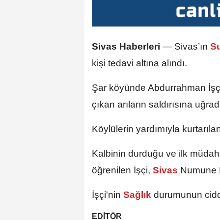
Sivas Haberleri
—
Sivas’ın
Su
kişi tedavi altına alındı.
Şar köyünde Abdurrahman İşçi
çıkan arıların saldırısına uğrad
Köylülerin yardımıyla kurtarılan
Kalbinin durduğu ve ilk müda
öğrenilen İşçi,
Sivas
Numune H
İşçi'nin
Sağlık
durumunun ciddi
EDİTÖR