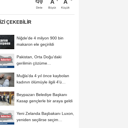
A
A
Büyüt
Küçült
Dinle
IZI ÇEKEBILIR
Niğde'de 4 milyon 900 bin
makaron ele geçirildi
Pakistan, Orta Doğu'daki
gerilimin çözüme
kavuşturulması için diplomatik...
Muğla'da 4 yıl önce kaybolan
kadının ölümüyle ilgili 4'ü
tutuklu...
Beypazarı Belediye Başkanı
Kasap gençlerle bir araya geldi
Yeni Zelanda Başbakanı Luxon,
yeniden seçilirse seçim
sistemini referanduma...