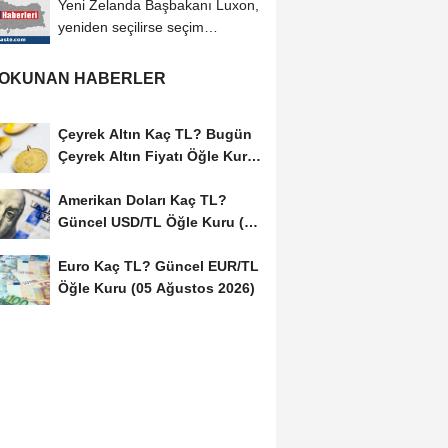
Yeni Zelanda Başbakanı Luxon,
yeniden seçilirse seçim
sistemini referanduma...
 OKUNAN HABERLER
Çeyrek Altın Kaç TL? Bugün
Çeyrek Altın Fiyatı Öğle Kuru
(05...
Amerikan Doları Kaç TL?
Güncel USD/TL Öğle Kuru (05
Ağustos 2026)
Euro Kaç TL? Güncel EUR/TL
Öğle Kuru (05 Ağustos 2026)