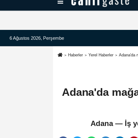
Kayseri Haberleri
Can Radyo Dinle
6 Ağustos 2026, Perşembe
Haberler
Yerel Haberler
Adana'da m
Adana'da mağaz
Adana — İş ye