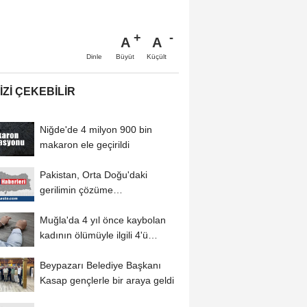
A
A
Büyüt
Küçült
Dinle
IZI ÇEKEBILIR
Niğde'de 4 milyon 900 bin
makaron ele geçirildi
Pakistan, Orta Doğu'daki
gerilimin çözüme
kavuşturulması için diplomatik...
Muğla'da 4 yıl önce kaybolan
kadının ölümüyle ilgili 4'ü
tutuklu...
Beypazarı Belediye Başkanı
Kasap gençlerle bir araya geldi