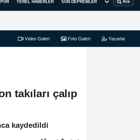
Ara
SPOR
YEREL HABERLER
SON DEPREMLER
Video Galeri
Foto Galeri
Yazarlar
 takıları çalıp
nca kaydedildi