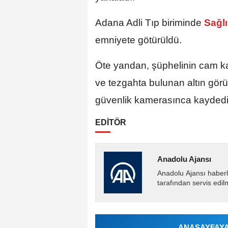
Adana Adli Tıp biriminde
Sağl
emniyete götürüldü.
Öte yandan, şüphelinin cam ka
ve tezgahta bulunan altın görü
güvenlik kamerasınca kaydedil
EDİTÖR
Anadolu Ajansı
Anadolu Ajansı haberl
tarafından servis edil
ANASAYFAYA 