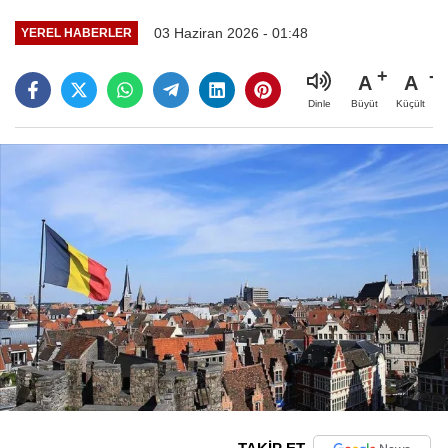
03 Haziran 2026 - 01:48
YEREL HABERLER
A
A
Büyüt
Küçült
Dinle