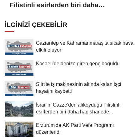
Filistinli esirlerden biri daha
hapishanede hayatını kaybetti
İLGINIZI ÇEKEBILIR
Gaziantep ve Kahramanmaraş'ta sıcak hava
etkili oluyor
Kocaeli'de denize giren genç boğuldu
Siirt'te iş makinesinin altında kalan işçi
hayatını kaybetti
İsrail'in Gazze'den alıkoyduğu Filistinli
esirlerden biri daha hapishanede...
Erzurum'da AK Parti Vefa Programı
düzenlendi