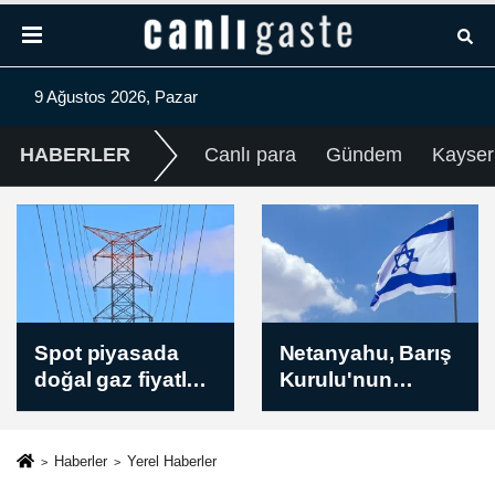
9 Ağustos 2026, Pazar
HABERLER
Canlı para
Gündem
Kayser
Netanyahu, Barış
Husiler, Yemen'in
Kurulu'nun
güneybatısındaki
açıkladığı
El-Muha bölgesini
Gazze’deki
füze ve İHA'larla
ateşkesin ikinci
hedef aldı
Haberler
Yerel Haberler
aşaması planını
(GÜNCELLEME)