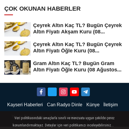
ÇOK OKUNAN HABERLER
Çeyrek Altın Kaç TL? Bugün Çeyrek
Altın Fiyatı Akşam Kuru (08...
Çeyrek Altın Kaç TL? Bugün Çeyrek
Altın Fiyatı Öğle Kuru (08...
Gram Altın Kaç TL? Bugün Gram
Altın Fiyatı Öğle Kuru (08 Ağustos...
Kayseri Haberleri
Can Radyo Dinle
Künye
İletişim
Yayın İlkelerimiz
Çerez Politikası
Gizlilik İlkeleri
Veri politikasındaki amaçlarla sınırlı ve mevzuata uygun şekilde çerez
konumlandırmaktayız. Detaylar için veri politikamızı inceleyebilirsiniz...