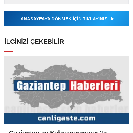
tarafından geçilen tüm...
ANASAYFAYA DÖNMEK İÇİN TIKLAYINIZ
İLGINIZI ÇEKEBILIR
Gaziantep ve Kahramanmaraş'ta