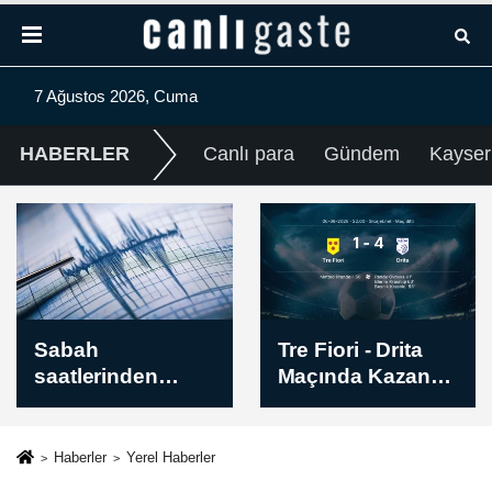
7 Ağustos 2026, Cuma
HABERLER
Canlı para
Gündem
Kayser
Tre Fiori - Drita
Avrupa
Maçında Kazanan
Konferans Ligi |
Belli Oldu! İşte
Hibernian -
Sonuç (1-4)
Skendija 79 Maç
Sonucu: 2-1
Haberler
Yerel Haberler