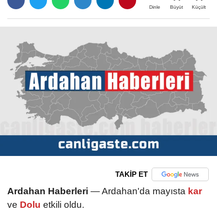
Büyüt
Küçült
Dinle
TAKİP ET
Ardahan Haberleri
— Ardahan'da mayısta
kar
ve
Dolu
etkili oldu.