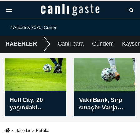
7 Ağustos 2026, Cuma
HABERLER
Canlı para
Gündem
Kayser
VakıfBank, Sırp
ABD Başkanı
smaçör Vanja
Trump, İran'ın
Ivanovic'i
anlaşma yapmak
kadrosuna kattı
istediğini
savundu
Haberler
Politika