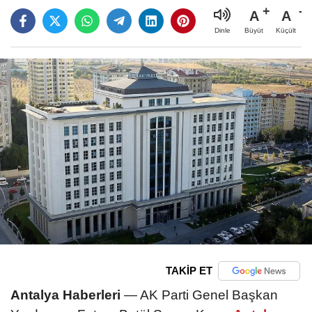
A
A
Büyüt
Küçült
Dinle
TAKİP ET
Antalya Haberleri
— AK Parti Genel Başkan