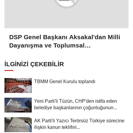
DSP Genel Başkanı Aksakal'dan Milli
Dayanışma ve Toplumsal
Bütünleşmenin Güçlendirilmesine
Dair Kanun Teklifi'ne destek:
İLGINIZI ÇEKEBILIR
TBMM Genel Kurulu toplandı
Yeni Parti'li Tüzün, CHP'den istifa eden
belediye başkanlarının çoğunluğunun...
AK Parti'li Yazıcı Terörsüz Türkiye sürecine
ilişkin kanun teklifini...