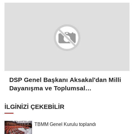
DSP Genel Başkanı Aksakal'dan Milli
Dayanışma ve Toplumsal
Bütünleşmenin Güçlendirilmesine
Dair Kanun Teklifi'ne destek:
İLGINIZI ÇEKEBILIR
TBMM Genel Kurulu toplandı