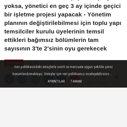
yoksa, yönetici en geç 3 ay içinde geçici
bir işletme projesi yapacak - Yönetim
planının değiştirilebilmesi için toplu yapı
temsilciler kurulu üyelerinin temsil
ettikleri bağımsız bölümlerin tam
sayısının 3'te 2'sinin oyu gerekecek
08 Mayıs 2026 - 11:03
POLITIKA
Veri politikasındaki amaçlarla sınırlı ve mevzuata uygun şekilde çerez
konumlandırmaktayız. Detaylar için veri politikamızı inceleyebilirsiniz...
A
A
AYRINTILAR
TAMAM
Büyüt
Küçült
Dinle