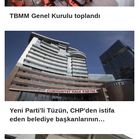
TBMM Genel Kurulu toplandı
Yeni Parti'li Tüzün, CHP'den istifa
eden belediye başkanlarının
çoğunluğunun partilerine katıldığını
söyledi