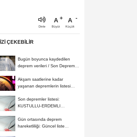
A
A
Büyüt
Küçült
Dinle
IZI ÇEKEBILIR
Bugün boyunca kaydedilen
deprem verileri / Son Depremler
AFAD ve Kandilli...
Akşam saatlerine kadar
yaşanan depremlerin listesi
(06.08.2026 AFAD...
Son depremler listesi:
KUSTULLU-ERDEMLI
(MERSIN) bölgesinde 3,5
Gün ortasında deprem
büyüklüğünde...
hareketliliği: Güncel liste
(06.08.2026)