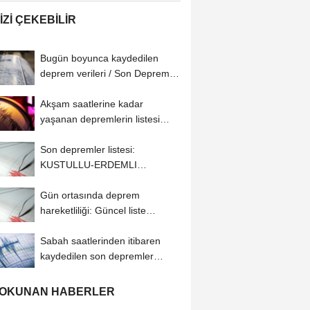
IZI ÇEKEBILIR
Bugün boyunca kaydedilen
deprem verileri / Son Depremler
AFAD ve Kandilli...
Akşam saatlerine kadar
yaşanan depremlerin listesi
(06.08.2026 AFAD...
Son depremler listesi:
KUSTULLU-ERDEMLI
(MERSIN) bölgesinde 3,5
Gün ortasında deprem
büyüklüğünde...
hareketliliği: Güncel liste
(06.08.2026)
Sabah saatlerinden itibaren
kaydedilen son depremler
(06.08.2026)
 OKUNAN HABERLER