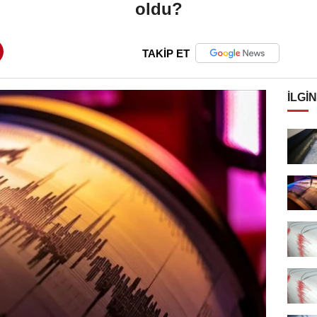
oldu?
TAKİP ET
İLGIN