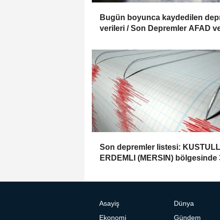
Bugün boyunca kaydedilen de
verileri / Son Depremler AFAD v
Kandilli verileri (06.08.2026)
Son depremler listesi: KUSTUL
ERDEMLI (MERSIN) bölgesinde 
büyüklüğünde deprem (Kandilli
Rasathanesi, 06.08.2026)
Asayiş
Dünya
Ekonomi
Gündem