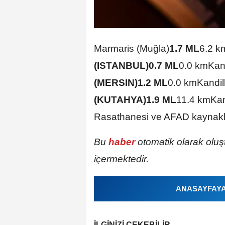
Marmaris (Muğla)
1.7 ML
6.2 k
(ISTANBUL)
0.7 ML
0.0 kmKand
(MERSIN)
1.2 ML
0.0 kmKandil
(KUTAHYA)
1.9 ML
11.4 kmKand
Rasathanesi ve AFAD kaynaklıdı
Bu
haber
otomatik olarak oluş
içermektedir.
ANASAYFAYA 
İLGINIZI ÇEKEBILIR