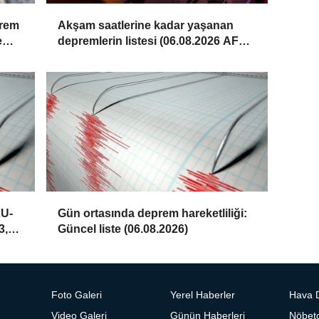
prem
Akşam saatlerine kadar yaşanan
e
depremlerin listesi (06.08.2026 AFAD
– Kandilli)
LU-
Gün ortasında deprem hareketliliği:
3,5
Güncel liste (06.08.2026)
Foto Galeri
Yerel Haberler
Hava 
Video Galeri
Günün Haberleri
Nöbetc