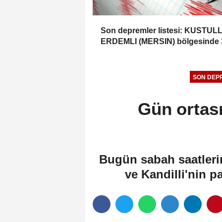
Son depremler listesi: KUSTUL
ERDEMLI (MERSIN) bölgesinde 
büyüklüğünde deprem (Kandilli
Rasathanesi, 06.08.2026)
SON DEP
Gün ortası
Bugün sabah saatleri
ve Kandilli'nin p