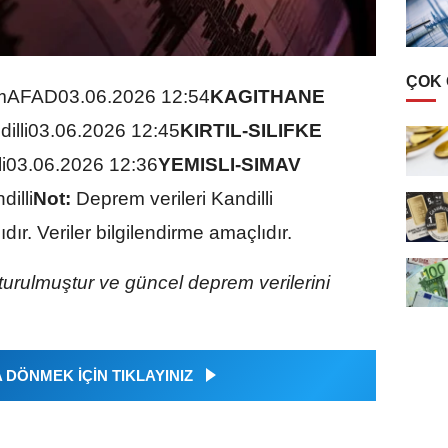
ÇOK
mAFAD03.06.2026 12:54
KAGITHANE
illi03.06.2026 12:45
KIRTIL-SILIFKE
li03.06.2026 12:36
YEMISLI-SIMAV
illi
Not:
Deprem verileri Kandilli
r. Veriler bilgilendirme amaçlıdır.
turulmuştur ve güncel deprem verilerini
DÖNMEK İÇİN TIKLAYINIZ