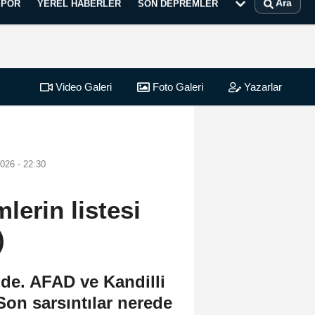
Ara
SPOR
YEREL HABERLER
SON DEPREMLER
Video Galeri
Foto Galeri
Yazarlar
026 - 22:30
erin listesi
)
e. AFAD ve Kandilli
Son sarsıntılar nerede