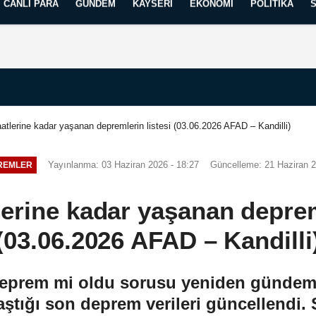
CANLI PARA
GÜNDEM
KAYSERI
EKONOMI
POLITIKA
Künye
İletişim
Yayın İlkelerimiz
tlerine kadar yaşanan depremlerin listesi (03.06.2026 AFAD – Kandilli)
Yayınlanma: 03 Haziran 2026 - 18:27
Güncelleme: 21 Haziran 2
REMLER
erine kadar yaşanan depreml
(03.06.2026 AFAD – Kandilli
deprem mi oldu sorusu yeniden gündemd
ştığı son deprem verileri güncellendi. 