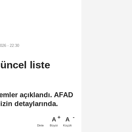
026 - 22:30
üncel liste
emler açıklandı. AFAD
izin detaylarında.
A
A
Büyüt
Küçült
Dinle