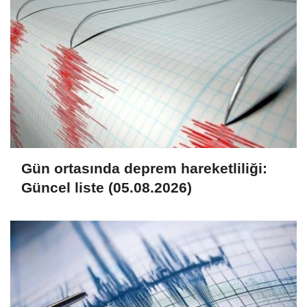
Gün ortasında deprem hareketliliği:
Güncel liste (05.08.2026)