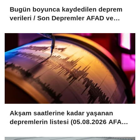
Bugün boyunca kaydedilen deprem
verileri / Son Depremler AFAD ve
Kandilli verileri (05.08.2026)
Akşam saatlerine kadar yaşanan
depremlerin listesi (05.08.2026 AFAD
– Kandilli)