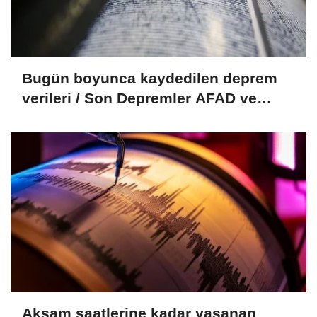
Bugün boyunca kaydedilen deprem
verileri / Son Depremler AFAD ve
Kandilli verileri (05.08.2026)
Akşam saatlerine kadar yaşanan