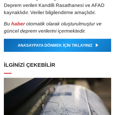
Deprem verileri Kandilli Rasathanesi ve AFAD
kaynaklıdır. Veriler bilgilendirme amaçlıdır.
Bu
haber
otomatik olarak oluşturulmuştur ve
güncel deprem verilerini içermektedir.
ANASAYFAYA DÖNMEK İÇİN TIKLAYINIZ
İLGINIZI ÇEKEBILIR